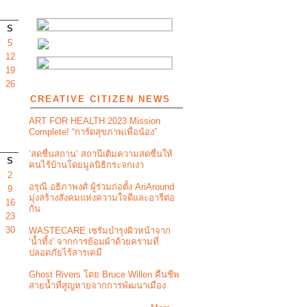
S
5
12
19
26
CREATIVE CITIZEN NEWS
ART FOR HEALTH 2023 Mission
Complete! “การ์ดสุขภาพเพื่อน้อง”
‘สดชื่นสถาน’ สถานีเติมความสดชื่นให้
S
คนไร้บ้านโดยมูลนิธิกระจกเงา
2
อรุณี อธิภาพงศ์ ผู้ร่วมก่อตั้ง AriAround
9
มุ่งสร้างสังคมแห่งความใจดีและอารีต่อ
16
กัน
23
30
WASTECARE เซรัมบำรุงผิวหน้าจาก
‘น้ำทิ้ง’ จากการย้อมผ้าด้วยครามที่
ปลอดภัยไร้สารเคมี
Ghost Rivers โดย Bruce Willen คืนชีพ
สายน้ำที่สูญหายจากการพัฒนาเมือง