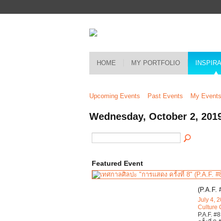
HOME
MY PORTFOLIO
INSPIR
Upcoming Events
Past Events
My Event
Wednesday, October 2, 201
Featured Event
(P.A.F. 
July 4, 
Culture 
P.A.F. #