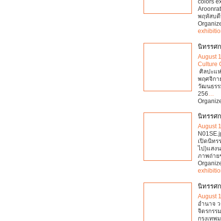
colors e
Aroonrat
พฤหัสบดี
Organiz
exhibiti
นิทรรศก
August 
Culture 
ศิลปะแห่
พฤศจิกาย
วัฒนธรรม
256
…
Organiz
นิทรรศก
August 
N01SE.j
เปิดนิทร
ไป)แสงนว
ภาพถ่าย
Organiz
exhibiti
นิทรรศก
August 
อำนาจ วช
จิตรกรรม
กรุงเทพ