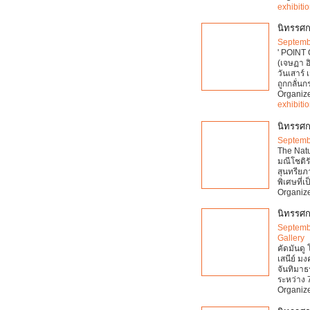
exhibiti
นิทรรศ
Septemb
' POINT
(เจษฏา อ
วันเสาร์
ถูกกลั่น
Organiz
exhibiti
นิทรรศกา
Septemb
The Natu
มณีโชติ
สุนทรีย
พิเศษที่เ
Organiz
นิทรรศก
Septemb
Gallery
คัดมันดู
เสนีย์ ม
จันทิมาธ
ระหว่าง 
Organiz