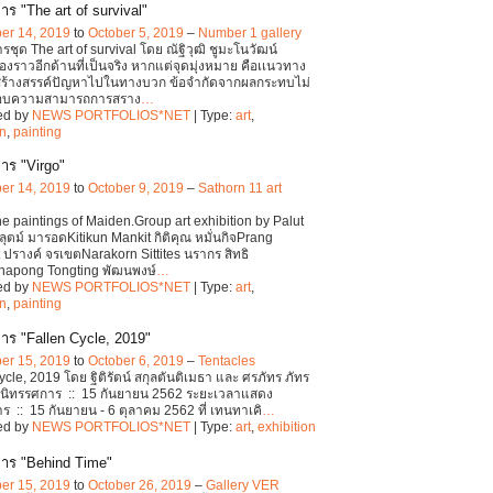
ร "The art of survival"
er 14, 2019
to
October 5, 2019
–
Number 1 gallery
รชุด The art of survival โดย ณัฐิวุฒิ ชูมะโนวัฒน์
ื่องราวอีกด้านที่เป็นจริง หากแต่จุดมุ่งหมาย คือเเนวทาง
ร้างสรรค์ปัญหาไปในทางบวก ข้อจำกัดจากผลกระทบไม่
รอบความสามารถการสราง
…
ed by
NEWS PORTFOLIOS*NET
| Type:
art
,
on
,
painting
าร "Virgo"
er 14, 2019
to
October 9, 2019
–
Sathorn 11 art
the paintings of Maiden.Group art exhibition by Palut
ุตม์ มารอดKitikun Mankit กิติคุณ หมั่นกิจPrang
 ปรางค์ จรเขตNarakorn Sittites นรากร สิทธิ
napong Tongting พัฒนพงษ์
…
ed by
NEWS PORTFOLIOS*NET
| Type:
art
,
on
,
painting
าร "Fallen Cycle, 2019"
er 15, 2019
to
October 6, 2019
–
Tentacles
ycle, 2019 โดย ฐิติรัตน์ สกุลตันติเมธา และ ศรภัทร ภัทร
ดนิทรรศการ :: 15 กันยายน 2562 ระยะเวลาแสดง
ร :: 15 กันยายน - 6 ตุลาคม 2562 ที่ เทนทาเคิ
…
ed by
NEWS PORTFOLIOS*NET
| Type:
art
,
exhibition
าร "Behind Time"
er 15, 2019
to
October 26, 2019
–
Gallery VER