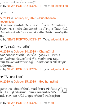
, รูปทรง และจินตนาการของผู้รั
…
ed by
NEWS PORTFOLIOS*NET
| Type:
art
,
exhibition
ร " . . . "
25, 2019
to
January 10, 2020
–
Buddhadasa
o Archives‎
เมื่อว่างจากความเป็นฉันจึงเห็นความเป็นเรา ..นิทรรศการ
ิ้นแรก ของ คามิน เรียบร้อยแล้ว ..ชะโงกดูเงาในน้ำ วันนี้
.นิทรรศการศิลปะ โดย อาจารย์คามิน เลิศชัยประเสริฐเปิด
ูปแ
…
ed by
NEWS PORTFOLIOS*NET
| Type:
art
,
exhibition
าร "จูราสสิก พลาสติก"
26, 2019
to
October 14, 2019
–
ChangChui
 พลาสติก" จากซิดนีย์ - เกียวโต - สู่กรุงเทพ... เนรมิต
กรรมไดโนเสาร์ขนาดใหญ่ สร้างสรรค์จากของเล่น
ลือใช้ ผลงานศิลปินชาวญี่ปุ่นนักสร้างสรรค์ "ฮิโรชิ ฟูจิ"
น์เดชั่น
…
ed by
NEWS PORTFOLIOS*NET
| Type:
art
,
exhibition
าร "A Land Lost"
29, 2019
to
October 15, 2019
–
Goethe-Institut
d
รภาพถ่ายกลุ่มชาติพันธุ์มลาบรี โดย ซาช่า ริคเทอร์“มลา
ที่คนทั่วไปรู้จักกันในนาม “ชนเผ่าตองเหลือง” (ซึ่งเป็นชื่อที่
่ต้องการ) มลาบรีเป็นกลุ่มชาติพันธุ์ที่อาศัยอยู่ในภาค
งปร
…
ed by
NEWS PORTFOLIOS*NET
| Type:
art
,