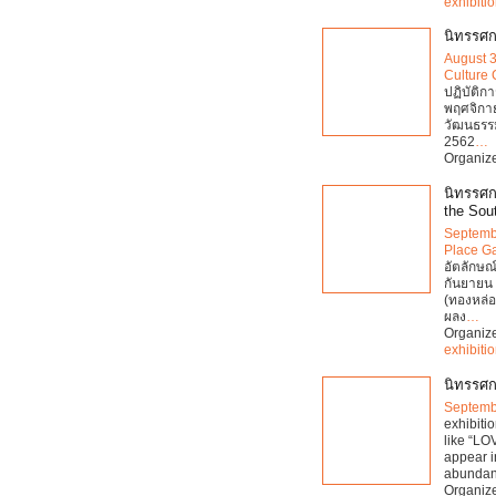
exhibiti
นิทรรศก
August 
Culture 
ปฏิบัติก
พฤศจิกาย
วัฒนธรรม
2562
…
Organiz
นิทรรศกา
the Sou
Septemb
Place Ga
อัตลักษณ์
กันยายน 
(ทองหล่อ
ผลง
…
Organiz
exhibiti
นิทรรศก
Septemb
exhibiti
like “LO
appear in
abundanc
Organiz