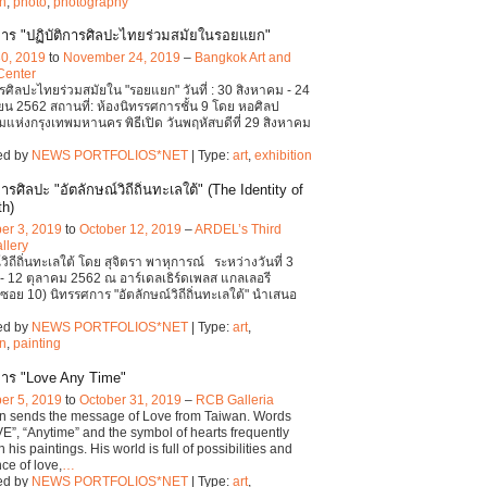
on
,
photo
,
photography
าร "ปฏิบัติการศิลปะไทยร่วมสมัยในรอยแยก"
30, 2019
to
November 24, 2019
–
Bangkok Art and
Center
ารศิลปะไทยร่วมสมัยใน "รอยแยก" วันที่ : 30 สิงหาคม - 24
น 2562 สถานที่: ห้องนิทรรศการชั้น 9 โดย หอศิลป
แห่งกรุงเทพมหานคร พิธีเปิด วันพฤหัสบดีที่ 29 สิงหาคม
ed by
NEWS PORTFOLIOS*NET
| Type:
art
,
exhibition
รศิลปะ "อัตลักษณ์วิถีถิ่นทะเลใต้" (The Identity of
th)
er 3, 2019
to
October 12, 2019
–
ARDEL’s Third
llery
วิถีถิ่นทะเลใต้ โดย สุจิตรา พาหุการณ์ ระหว่างวันที่ 3
- 12 ตุลาคม 2562 ณ อาร์เดลเธิร์ดเพลส แกลเลอรี
ซอย 10) นิทรรศการ "อัตลักษณ์วิถีถิ่นทะเลใต้" นำเสนอ
ed by
NEWS PORTFOLIOS*NET
| Type:
art
,
on
,
painting
าร "Love Any Time"
er 5, 2019
to
October 31, 2019
–
RCB Galleria
on sends the message of Love from Taiwan. Words
VE”, “Anytime” and the symbol of hearts frequently
 his paintings. His world is full of possibilities and
e of love,
…
ed by
NEWS PORTFOLIOS*NET
| Type:
art
,