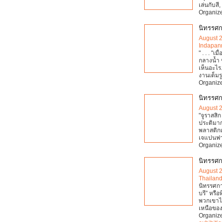
เล่นกับสี
Organiz
นิทรรศกา
August 
Indapann
" . . . "
กลางน้ำ ช
เห็นอะไร
งานเต็มร
Organiz
นิทรรศก
August 
"จูราสสิก
ประติมา
พลาสติกเห
เจแปนฟาว
Organiz
นิทรรศก
August 
Thailan
นิทรรศกา
บรี” หรือ
พวกเขาไม
เหนือขอ
Organiz