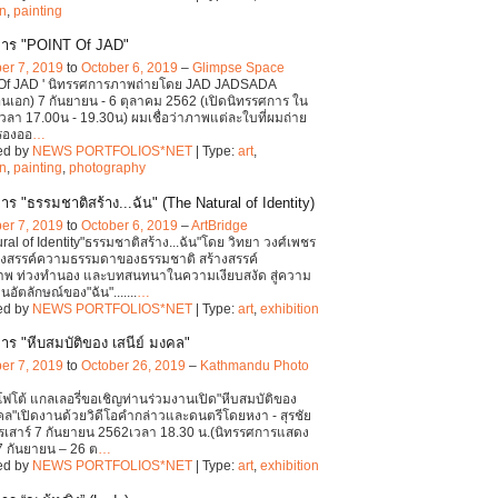
on
,
painting
การ "POINT Of JAD"
er 7, 2019
to
October 6, 2019
–
Glimpse Space
 Of JAD ' นิทรรศการภาพถ่ายโดย JAD JADSADA
ินเอก) 7 กันยายน - 6 ตุลาคม 2562 (เปิดนิทรรศการ ใน
 เวลา 17.00น - 19.30น) ผมเชื่อว่าภาพแต่ละใบที่ผมถ่าย
กรองออ
…
ed by
NEWS PORTFOLIOS*NET
| Type:
art
,
on
,
painting
,
photography
ร "ธรรมชาติสร้าง...ฉัน" (The Natural of Identity)
er 7, 2019
to
October 6, 2019
–
ArtBridge
ral of Identity"ธรรมชาติสร้าง...ฉัน"โดย วิทยา วงศ์เพชร
รังสรรค์ความธรรมดาของธรรมชาติ สร้างสรรค์
ภาพ ท่วงทำนอง และบทสนทนาในความเงียบสงัด สู่ความ
ป็นอัตลักษณ์ของ"ฉัน".......
…
ed by
NEWS PORTFOLIOS*NET
| Type:
art
,
exhibition
าร "หีบสมบัติของ เสนีย์ มงคล"
er 7, 2019
to
October 26, 2019
–
Kathmandu Photo
 โฟโต้ แกลเลอรี่ขอเชิญท่านร่วมงานเปิด"หีบสมบัติของ
งคล"เปิดงานด้วยวิดีโอคำกล่าวและดนตรีโดยหงา - สุรชัย
รเสาร์ 7 กันยายน 2562เวลา 18.30 น.(นิทรรศการแสดง
7 กันยายน – 26 ต
…
ed by
NEWS PORTFOLIOS*NET
| Type:
art
,
exhibition