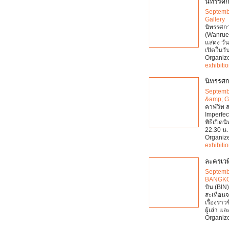
นิทรรศกา
Septemb
Gallery
นิทรรศกา
(Wanrue
แสดง วัน
เปิดในวั
Organiz
exhibiti
นิทรรศกา
Septemb
&amp; G
คาฬวิท ส
Imperfect
พิธีเปิด
22.30 น. 
Organiz
exhibiti
ละครเวที
Septemb
BANGK
บิน (BIN
สะเทือนจ
เรื่องรา
ผู้เล่า แล
Organiz