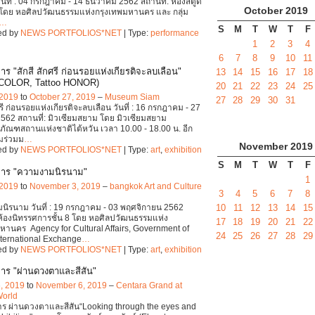
8 วันที่ : 04 กรกฎาคม - 14 ธันวาคม 2562 สถานที่: ห้องสตูดิ
October
2019
4 โดย หอศิลปวัฒนธรรมแห่งกรุงเทพมหานคร และ กลุ่ม
…
S
M
T
W
T
F
ed by
NEWS PORTFOLIOS*NET
| Type:
performance
1
2
3
4
6
7
8
9
10
11
ร "สักสี สักศรี ก่อนรอยแห่งเกียรติจะลบเลือน"
13
14
15
16
17
18
 COLOR, Tattoo HONOR)
20
21
22
23
24
25
 2019
to
October 27, 2019
–
Museum Siam
27
28
29
30
31
ศรี ก่อนรอยแห่งเกียรติจะลบเลือน วันที่ : 16 กรกฎาคม - 27
562 สถานที่: มิวเซียมสยาม โดย มิวเซียมสยาม
ธภัณฑสถานแห่งชาติไต้หวัน เวลา 10.00 - 18.00 น. อีก
มร่วมม
…
November
2019
ed by
NEWS PORTFOLIOS*NET
| Type:
art
,
exhibition
S
M
T
W
T
F
การ "ความงามนิรนาม"
1
 2019
to
November 3, 2019
–
bangkok Art and Culture
3
4
5
6
7
8
10
11
12
13
14
15
ิรนาม วันที่ : 19 กรกฎาคม - 03 พฤศจิกายน 2562
 ห้องนิทรรศการชั้น 8 โดย หอศิลปวัฒนธรรมแห่ง
17
18
19
20
21
22
หานคร Agency for Cultural Affairs, Government of
24
25
26
27
28
29
ternational Exchange
…
ed by
NEWS PORTFOLIOS*NET
| Type:
art
,
exhibition
าร "ผ่านดวงตาและสีสัน"
, 2019
to
November 6, 2019
–
Centara Grand at
World
ร ผ่านดวงตาและสีสัน“Looking through the eyes and