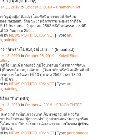
ร “ญ.ผู้หญิง” (Lady)
er 11, 2019
to
October 2, 2019
–
Chamchuri Art
ร “ญ.ผู้หญิง” (Lady) โดยศิลปิน วรรณฤดี รักท้วม
dee raktaum) ลักษณะงานจิตรกรรม ระยะเวลาที่จัด
ที่ 11 กันยายน – 2 ตุลาคม 2562 พิธีเปิดนิทรรศการ พิธี
นที่ 13 กันยายน 256
…
ed by
NEWS PORTFOLIOS*NET
| Type:
art
,
on
,
painting
ร "ก็เพราะไม่สมบูรณ์เเบบ...." (Imperfect)
er 13, 2019
to
October 25, 2019
–
Kalwit Studio
allery
ตูดิโอ แอนด์ แกลเลอรี่ ภูมิใจนำเสนอ นิทรรศการศิลปะ
 (ก็เพราะไม่สมบูรณ์เเบบ....)โดย วลัญชรัตน์ ละเอียดศิลป์
นิทรรศการ ในวันเสาร์ที่ 13 ตุลาคม 2562 เวลา 18.00-
(ไม่มีค่า
…
ed by
NEWS PORTFOLIOS*NET
| Type:
art
,
on
,
painting
เรื่อง "บิน" (BIN)
er 13, 2019
to
October 4, 2019
–
FRAGMENTED
OK
) ละครเวทีสะท้อนภาวะบาดเจ็บทางอารมณ์ แรงสั่น
ากประโยคของ “ผู้ถูกกระทำ” ถูกถ่ายทอดผ่านการผูกร้อย
วขึ้นใหม่ บวกกับประสบการณ์และภาวะภายในของ ผู้เขียน
ะผู้ถ่ายท
…
ed by
NEWS PORTFOLIOS*NET
| Type:
performance