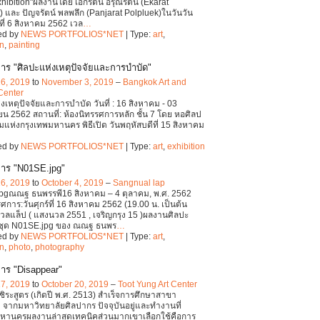
xhibition"ผลงานโดย เอกรัตน์ อรุณรัตน์ (Ekarat
) และ ปัญจรัตน์ พลพลึก (Panjarat Polpluek)ในวันวัน
ที่ 6 สิงหาคม 2562 เวล
…
ed by
NEWS PORTFOLIOS*NET
| Type:
art
,
on
,
painting
าร "ศิลปะแห่งเหตุปัจจัยและการบำบัด"
16, 2019
to
November 3, 2019
–
Bangkok Art and
Center
งเหตุปัจจัยและการบำบัด วันที่ : 16 สิงหาคม - 03
น 2562 สถานที่: ห้องนิทรรศการหลัก ชั้น 7 โดย หอศิลป
แห่งกรุงเทพมหานคร พิธีเปิด วันพฤหัสบดีที่ 15 สิงหาคม
ed by
NEWS PORTFOLIOS*NET
| Type:
art
,
exhibition
าร "N01SE.jpg"
16, 2019
to
October 4, 2019
–
Sangnual lap
pgณณฐ ธนพรรพี16 สิงหาคม – 4 ตุลาคม, พ.ศ. 2562
รศการ:วันศุกร์ที่ 16 สิงหาคม 2562 (19.00 น. เป็นต้น
ลแล็ป ( แสงนวล 2551 , เจริญกรุง 15 )ผลงานศิลปะ
ชุด N01SE.jpg ของ ณณฐ ธนพร
…
ed by
NEWS PORTFOLIOS*NET
| Type:
art
,
on
,
photo
,
photography
าร "Disappear"
17, 2019
to
October 20, 2019
–
Toot Yung Art Center
ิระสูตร (เกิดปี พ.ศ. 2513) สำเร็จการศึกษาสาขา
 จากมหาวิทยาลัยศิลปากร ปัจจุบันอยู่และทำงานที่
มหานครผลงานล่าสุดเทคนิคส่วนมากเขาเลือกใช้คือการ