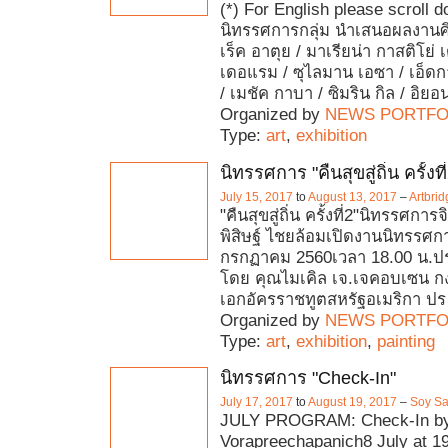
(*) For English please scroll 
นิทรรศการกลุ่ม นำเสนอผลงาน
เร็ค อาตุย / มาเรียน่า กาสติโย่ เ
เดอแรม / ซุไลมาน เอซา / เอ็ดกา
/ เมชัค กาบา / ซิมริน กิล / อิยอ
Organized by
NEWS PORTFO
Type:
art
,
exhibition
นิทรรศการ "คืนสุขสู่ถิ่น ครั้งที
July 15, 2017
to
August 13, 2017
–
Artbri
"คืนสุขสู่ถิ่น ครั้งที่2"นิทรรศก
พิสิษฐ์ ไชยล้อมเปิดงานนิทรรศการ
กรกฏาคม 2560เวลา 18.00 น.ปร
โดย คุณไมเคิล เจ.เจคอบเซน ก
เอกอัครราชทูตสหรัฐอเมริกา ปร
Organized by
NEWS PORTFO
Type:
art
,
exhibition
,
painting
นิทรรศการ "Check-In"
July 17, 2017
to
August 19, 2017
–
Soy Sa
JULY PROGRAM: Check-In by
Vorapreechapanich8 July at 1