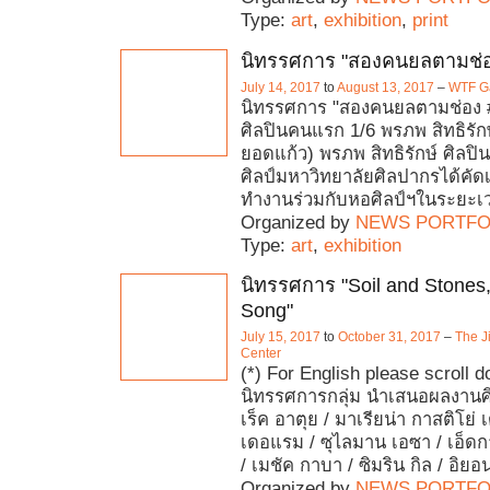
Type:
art
,
exhibition
,
print
นิทรรศการ "สองคนยลตามช่อ
July 14, 2017
to
August 13, 2017
–
WTF Ga
นิทรรศการ "สองคนยลตามช่อง 
ศิลปินคนแรก 1/6 พรภพ สิทธิรักษ
ยอดแก้ว) พรภพ สิทธิรักษ์ ศิลปิน
ศิลป์มหาวิทยาลัยศิลปากรได้คัด
ทำงานร่วมกับหอศิลป์ฯในระยะเ
Organized by
NEWS PORTFO
Type:
art
,
exhibition
นิทรรศการ "Soil and Stones
Song"
July 15, 2017
to
October 31, 2017
–
The J
Center
(*) For English please scroll 
นิทรรศการกลุ่ม นำเสนอผลงาน
เร็ค อาตุย / มาเรียน่า กาสติโย่ เ
เดอแรม / ซุไลมาน เอซา / เอ็ดกา
/ เมชัค กาบา / ซิมริน กิล / อิยอ
Organized by
NEWS PORTFO