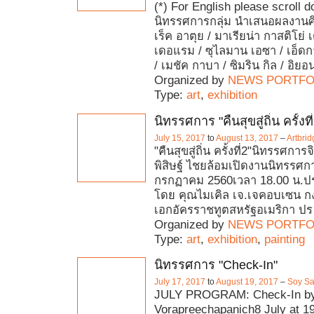
(*) For English please scroll 
นิทรรศการกลุ่ม นำเสนอผลงาน
เร็ค อาตุย / มาเรียน่า กาสติโย่ เ
เดอแรม / ซุไลมาน เอซา / เอ็ดกา
/ เมชัค กาบา / ซิมริน กิล / อิยอ
Organized by
NEWS PORTFO
Type:
art
,
exhibition
นิทรรศการ "คืนสุขสู่ถิ่น ครั้งที
July 15, 2017
to
August 13, 2017
–
Artbri
"คืนสุขสู่ถิ่น ครั้งที่2"นิทรรศก
พิสิษฐ์ ไชยล้อมเปิดงานนิทรรศการ
กรกฏาคม 2560เวลา 18.00 น.ปร
โดย คุณไมเคิล เจ.เจคอบเซน ก
เอกอัครราชทูตสหรัฐอเมริกา ปร
Organized by
NEWS PORTFO
Type:
art
,
exhibition
,
painting
นิทรรศการ "Check-In"
July 17, 2017
to
August 19, 2017
–
Soy Sa
JULY PROGRAM: Check-In by
Vorapreechapanich8 July at 1