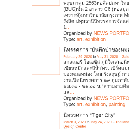
พฤษภาคม 2563หอศิลปมหาวิทยา
(BUG)ชั้น 2 อาคาร C6 (หอสมุดส
เคราะห์)มหาวิทยาลัยกรุงเทพ 
รังสิต ปทุมธานีนิทรรศการจัดแ
1
…
Organized by
NEWS PORTFO
Type:
art
,
exhibition
นิทรรศการ "บันทึกป่าของหม
February 29, 2020
to
May 31, 2020
–
Gale
แกลเลอรี่ โอเอซิส ภูมิใจเสนอ
เขียนหมึกและสีน้ำ‘ดร. เบิร์ดแมน
ของหมอหม่อง’โดย รังสฤษฎ์ กา
งานเปิดนิทรรศการ ๒๙ กุมภาพั
๑๗.๓๐ - ๒๑.๐๐ น.“ความงามคือ
แล
…
Organized by
NEWS PORTFO
Type:
art
,
exhibition
,
painting
นิทรรศการ “Tiger City”
March 3, 2020
to
May 24, 2020
–
Thailand
Design Center