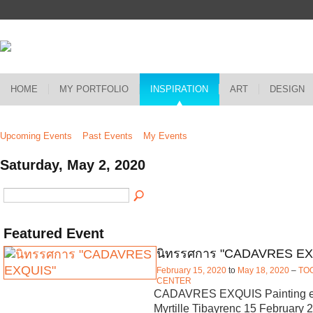
HOME
MY PORTFOLIO
INSPIRATION
ART
DESIGN
Upcoming Events
Past Events
My Events
Saturday, May 2, 2020
Featured Event
นิทรรศการ "CADAVRES EX
February 15, 2020
to
May 18, 2020
–
TO
CENTER
CADAVRES EXQUIS Painting ex
Myrtille Tibayrenc 15 February