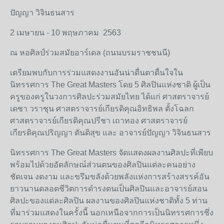
ปัญญา
วิจินธนสาร
2
เมษายน
- 10
พฤษภาคม
2563
ณ
หอศิลป์ร่วมสมัยอาร์เดล
(
ถนนบรมราชชนนี
)
เตรียมพบกับการร่วมแสดงงานอันน่าตื่นตาตื่นใจใน
นิทรรศการ
The Great Masters
โดย
5
ศิลปินแห่งชาติ
ผู้เป็น
ครูของครูในวงการศิลปะร่วมสมัยไทย
ได้แก่
ศาสตราจารย์
เดชา
วราชุน
ศาสตราจารย์เกียรติคุณอิทธิพล
ตั้งโฉลก
ศาสตราจารย์เกียรติคุณปรีชา
เถาทอง
ศาสตราจารย์
เกียรติคุณปริญญา
ตันติสุข
และ
อาจารย์ปัญญา
วิจินธนสาร
นิทรรศการ
The Great Masters
จัดแสดงผลงานศิลปะที่เพียบ
พร้อมไปด้วยอัตลักษณ์ส่วนตนของศิลปินแต่ละคนอย่าง
ชัดเจน
งดงาม
และขรึมขลังด้วยพลังแห่งการสร้างสรรค์อัน
ยาวนานตลอดชีวิตการดำรงตนเป็นศิลปินและอาจารย์สอน
ศิลปะของแต่ละศิลปิน
ผลงานของศิลปินแห่งชาติทั้ง
5
ท่าน
ที่มาร่วมแสดงในครั้งนี้
นอกเหนือจากการเป็นนิทรรศการซึ่ง