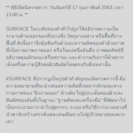
** พิธีเปิดนิทรรศการ: วันจันทร์ที่ 17 กุมภาพันธ์ 2563 เวลา
13.00 น. **
SURFACE ในระดับของคำทั่วไปถูกใช้อธ
ิบายความเป็น
ระนาบด้านนอกขอ
งสิ่งบางสิ่ง วัตถุบางอย่าง หรือพื้นที่บาง
พื้นที่ ดังนั้นเราจึงคุ้นชินกับคำแ
ละความคิดของคำด้วยภาพ
ที่เป
็นกายภาพภายนอก หรือในแง่หนึ่งมันคือ ภาพผลลัพธ์ที่
อธิบายคุณลักษ
ณะหรือสถานะ และทำงานกับเราก็ด้วยการ
เห็
นหรือความรู้สึกต่อผิวสัมผั
สโดยตรงกับสิ่งเหล่านั้น
#SURFACE ที่ปรากฏเป็นรูปคำสำคัญของน
ิทรรศการนี้ คือ
ความพยายามที่จะนำเสนอความค
ิดที่เลยจากลักษณะทาง
กายภาพ
ของ “ผิวภายนอก” ข้างต้น ไปสู่ประเด็นของผิวและ
สัมผั
สของมันทั้งในฐานะ “ฐานคิดและเครื่องมือ” ที่พัฒนาไป
เป็นกระบวนการ นำไปสู่ตรรกะ ระบบ หรือวิธีการบางอย่างที่
นำพา
นักสร้างสรรค์แต่ละคนเดินทา
งไปสู่เป้าหมายของพวก
เขา
.