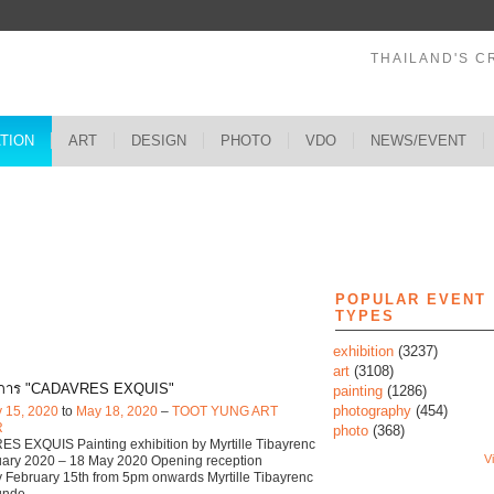
THAILAND'S C
ATION
ART
DESIGN
PHOTO
VDO
NEWS/EVENT
s
POPULAR EVENT
TYPES
exhibition
(3237)
art
(3108)
ศการ "CADAVRES EXQUIS"
painting
(1286)
photography
(454)
y 15, 2020
to
May 18, 2020
–
TOOT YUNG ART
R
photo
(368)
 EXQUIS Painting exhibition by Myrtille Tibayrenc
Vi
uary 2020 – 18 May 2020 Opening reception
 February 15th from 5pm onwards Myrtille Tibayrenc
ounde
…