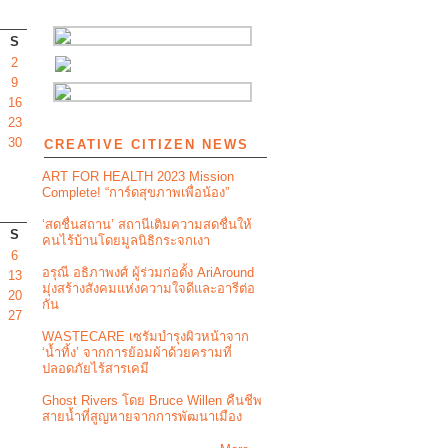
S
2
9
16
23
30
CREATIVE CITIZEN NEWS
ART FOR HEALTH 2023 Mission
Complete! “การ์ดสุขภาพเพื่อน้อง”
‘สดชื่นสถาน’ สถานีเติมความสดชื่นให้
S
คนไร้บ้านโดยมูลนิธิกระจกเงา
6
อรุณี อธิภาพงศ์ ผู้ร่วมก่อตั้ง AriAround
13
มุ่งสร้างสังคมแห่งความใจดีและอารีต่อ
20
กัน
27
WASTECARE เซรัมบำรุงผิวหน้าจาก
‘น้ำทิ้ง’ จากการย้อมผ้าด้วยครามที่
ปลอดภัยไร้สารเคมี
Ghost Rivers โดย Bruce Willen คืนชีพ
สายน้ำที่สูญหายจากการพัฒนาเมือง