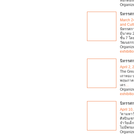
หมักดองมา
Organiz
นิทรรศกา
March 2
and Cult
นิทรรศการ
มีนาคม 2
ชั้น 7 โ
วัฒนธรร
Organiz
exhibiti
นิทรรศก
April 2,
The Grea
เถาทอง ป
พฤษภาคม
เตร
…
Organiz
exhibiti
นิทรรศก
April 10
"ตามหาว
ศิลปินเ
จําวัยเด
ไม่มีพร
Organiz