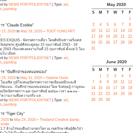
May
2020
ed by
NEWS PORTFOLIOS*NET
| Type:
art
,
on
,
painting
S
M
T
W
T
F
1
3
4
5
6
7
8
าร "Claude Estèbe"
10
11
12
13
14
15
y 15, 2020
to
May 18, 2020
–
TOOT YUNG ART
R
17
18
19
20
21
22
S EXQUIS - นิทรรศการเดี่ยว โดยศิลปินชาวฝรั่งเศส
24
25
26
27
28
29
Tibayrenc ศูนย์ศิลปะตูดยุง 15 กุมภาพันธ์ 2563 - 18
31
2563 เริ่มแสดงผลงานวันที่ 15 กุมภาพันธ์ ตั้งแต่ 5 โมง
้นไป เมียท
…
ed by
NEWS PORTFOLIOS*NET
| Type:
art
,
June
2020
on
,
painting
S
M
T
W
T
F
าร "บันทึกป่าของหมอหม่อง"
1
2
3
4
5
y 29, 2020
to
May 31, 2020
–
Galerie Oasis
7
8
9
10
11
12
่ โอเอซิส ภูมิใจเสนอนิทรรศการภาพเขียนหมึกและสี
เบิร์ดแมน : บันทึกป่าของหมอหม่อง’โดย รังสฤษฎ์ กาญจนะ
14
15
16
17
18
19
นเปิดนิทรรศการ ๒๙ กุมภาพันธ์ ๒๕๖๓ เวลา ๑๗.๓๐ -
21
22
23
24
25
26
.“ความงามคือความจริง แล
…
28
29
30
ed by
NEWS PORTFOLIOS*NET
| Type:
art
,
on
,
painting
าร “Tiger City”
, 2020
to
May 24, 2020
–
Thailand Creative &amp;
Center
่า 1.7 ล้านไร่ของผืนป่ามรดกโลก ณ เขตรักษาพันธุ์สัตว์ป่า