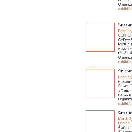
Organiz
exhibiti
นิทรรศก
Februar
CENTE
CADAVRE
Myrtille 
พฤษภาคม 
เย็นเป็นต
Organiz
exhibiti
นิทรรศก
Februar
แกลเลอรี
น้ำ‘ดร. 
วณิชย์งา
๒๑.๐๐ น
Organiz
exhibiti
นิทรรศก
March 3
Design 
พื้นที่กว