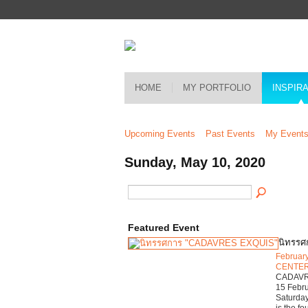
HOME
MY PORTFOLIO
INSPIR
Upcoming Events
Past Events
My Event
Sunday, May 10, 2020
Featured Event
นิทรร
Februar
CENTE
CADAVRES
15 Febr
Saturday
is the f