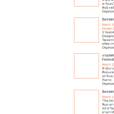
ห้วยขาแข้
คาร์บอนไ
พันธุ์ แต่
Organiz
นิทรรศก
March 1
Design 
3 Years4
Designer
วัฒนธรร
ทรัพยากร
Organiz
งานเทศก
Festival
March 1
สำนักงา
ศิลปะแห่ง
เสาร์และว
กันยาย
Organiz
นิทรรศก
March 1
"The Art
ชิมอาหาร
Art of T
ผ่านการช