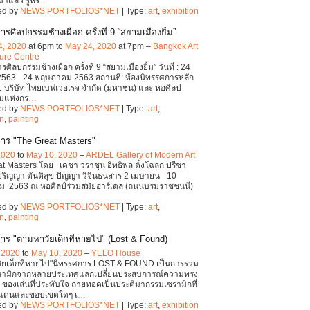
แล้ว รู้หรื
…
ed by
NEWS PORTFOLIOS*NET
| Type:
art
,
exhibition
รศิลปกรรมช้างเผือก ครั้งที่ 9 “สยามเมืองยิ้ม”
4, 2020
at 6pm to
May 24, 2020
at 7pm –
Bangkok Art
ure Centre
ศิลปกรรมช้างเผือก ครั้งที่ 9 “สยามเมืองยิ้ม” วันที่ : 24
563 - 24 พฤษภาคม 2563 สถานที่: ห้องนิทรรศการหลัก
ดย บริษัท ไทยเบฟเวอเรจ จำกัด (มหาชน) และ หอศิลป
มแห่งกร
…
ed by
NEWS PORTFOLIOS*NET
| Type:
art
,
on
,
painting
าร "The Great Masters"
 2020
to
May 10, 2020
–
ARDEL Gallery of Modern Art
t Masters โดย เดชา วราชุน อิทธิพล ตั้งโฉลก ปรีชา
ริญญา ตันติสุข ปัญญา วิจินธนสาร 2 เมษายน - 10
 2563 ณ หอศิลป์ร่วมสมัยอาร์เดล (ถนนบรมราชชนนี)
ed by
NEWS PORTFOLIOS*NET
| Type:
art
,
on
,
painting
าร "ตามหาวัยเด็กที่หายไป" (Lost & Found)
, 2020
to
May 10, 2020
–
YELO House
ัยเด็กที่หายไป"นิทรรศการ LOST & FOUND เป็นการรวม
ซรามิกจากหลายประเทศแลกเปลี่ยนประสบการณ์ความทรง
็ก ของเล่นที่ประทับใจ ถ่ายทอดเป็นประติมากรรมเซรามิกที่
มแดนและขอบเขตใดๆ เ
…
ed by
NEWS PORTFOLIOS*NET
| Type:
art
,
exhibition