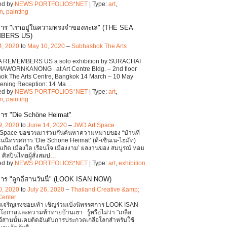
ed by
NEWS PORTFOLIOS*NET
| Type:
art
,
on
,
painting
การ "เราอยู่ในความทรงจำของทะเล" (THE SEA
BERS US)
4, 2020
to
May 10, 2020
–
Subhashok The Arts
 REMEMBERS US a solo exhibition by SURACHAI
MAWORNKANONG at Art Centre Bldg. – 2nd floor
ok The Arts Centre, Bangkok 14 March – 10 May
ening Reception: 14 Ma
…
ed by
NEWS PORTFOLIOS*NET
| Type:
art
,
on
,
painting
าร "Die Schöne Heimat"
9, 2020
to
June 14, 2020
–
JWD Art Space
 Space ขอชวนมาร่วมกันค้นหาความหมายของ “บ้านที่
นนิทรรศการ ‘Die Schöne Heimat’ (ดี-เชินเน-ไฮมัท)
านเกิด เมืองใด เรือนใจ เมืองงาม’ ผลงานของ สมบูรณ์ หอม
ศิลปินไทยผู้สั่งสมป
…
ed by
NEWS PORTFOLIOS*NET
| Type:
art
,
exhibition
าร "ลูกอีสานวันนี้" (LOOK ISAN NOW)
0, 2020
to
July 26, 2020
–
Thailand Creative &amp;
Center
มเจริญเร่งซอยเท้า เชิญร่วมเบิ่งนิทรรศการ LOOK ISAN
อกาสและความท้าทายบ้านเฮา รู้หรือไม่ว่า "เกลือ
"อีสานนั้นเคยติดอันดับการประกวดเกลือโลกสำหรับใช้