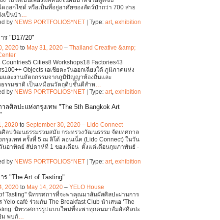
ง ไม่ได้เป็นเพียงแค่หนึ่งในผืนป่าที่ช่วยดูดซับ
ดออกไซด์ หรือเป็นที่อยู่อาศัยของสัตว์ป่ากว่า 700 สาย
ยังเป็นบ้า
…
ed by
NEWS PORTFOLIOS*NET
| Type:
art
,
exhibition
าร "D17/20"
0, 2020
to
May 31, 2020
–
Thailand Creative &amp;
Center
 Countries5 Cities8 Workshops18 Factories43
s100++ Objects เอเชียตะวันออกเฉียงใต้ ภูมิภาคแห่ง
มและงานหัตถกรรมจากภูมิปัญญาท้องถิ่นและ
ธรรมชาติ เป็นเหมือนวัตถุดิบชั้นดีสำห
…
ed by
NEWS PORTFOLIOS*NET
| Type:
art
,
exhibition
าลศิลปะแห่งกรุงเทพ "The 5th Bangkok Art
"
1, 2020
to
September 30, 2020
–
Lido Connect
นศิลปวัฒนธรรมร่วมสมัย กระทรวงวัฒนธรรม จัดเทศกาล
กรุงเทพ ครั้งที่ 5 ณ ลิโด้ คอนเน็ค (Lido Connect) ในวัน
ันอาทิตย์ สัปดาห์ที่ 1 ของเดือน ตั้งแต่เดือนกุมภาพันธ์ -
…
ed by
NEWS PORTFOLIOS*NET
| Type:
art
,
exhibition
าร "The Art of Tasting"
4, 2020
to
May 14, 2020
–
YELO House
 of Tasting" นิทรรศการที่จะพาคุณมาสัมผัสศิลปะผ่านการ
 Yelo café ร่วมกับ The Breakfast Club นำเสนอ ‘The
asting’ นิทรรศการรูปแบบใหม่ที่จะพาทุกคนมาสัมผัสศิลปะ
ิม พบกั
…