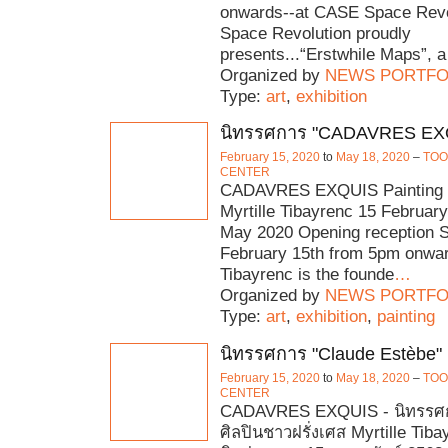
onwards--at CASE Space Rev
Space Revolution proudly
presents...“Erstwhile Maps”, a
Organized by
NEWS PORTFO
Type:
art
,
exhibition
นิทรรศการ "CADAVRES EX
February 15, 2020
to
May 18, 2020
–
TOO
CENTER
CADAVRES EXQUIS Painting e
Myrtille Tibayrenc 15 Februar
May 2020 Opening reception 
February 15th from 5pm onwar
Tibayrenc is the founde
…
Organized by
NEWS PORTFO
Type:
art
,
exhibition
,
painting
นิทรรศการ "Claude Estèbe"
February 15, 2020
to
May 18, 2020
–
TOO
CENTER
CADAVRES EXQUIS - นิทรรศกา
ศิลปินชาวฝรั่งเศส Myrtille Tiba