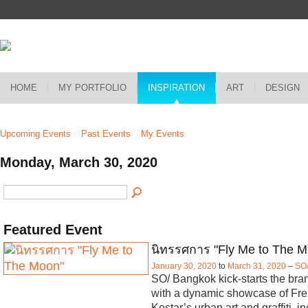
HOME
MY PORTFOLIO
INSPIRATION
ART
DESIGN
Upcoming Events
Past Events
My Events
Monday, March 30, 2020
Featured Event
นิทรรศการ "Fly Me to The M
January 30, 2020
to
March 31, 2020
–
SO
SO/ Bangkok kick-starts the br
with a dynamic showcase of Fren
Kostar’s urban art and graffiti, i