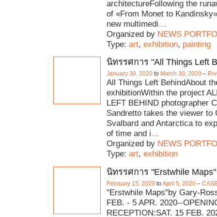
architectureFollowing the ru
of «From Monet to Kandinsky
new multimedi
…
Organized by
NEWS PORTFO
Type:
art
,
exhibition
,
painting
นิทรรศการ "All Things Left 
January 30, 2020
to
March 30, 2020
–
Riv
All Things Left BehindAbout th
exhibitionWithin the project 
LEFT BEHIND photographer Ca
Sandretto takes the viewer to
Svalbard and Antarctica to exp
of time and i
…
Organized by
NEWS PORTFO
Type:
art
,
exhibition
นิทรรศการ "Erstwhile Maps"
February 15, 2020
to
April 5, 2020
–
CASE
"Erstwhile Maps"by Gary-Ros
FEB. - 5 APR. 2020--OPENIN
RECEPTION:SAT. 15 FEB. 20