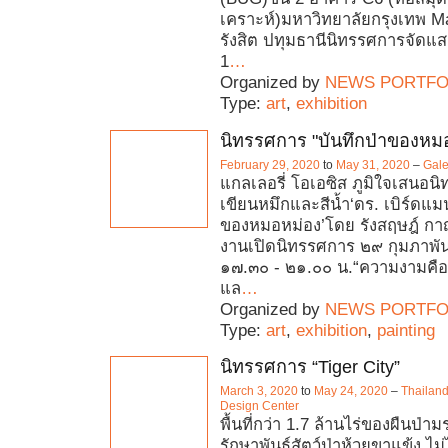
เคราะห์)มหาวิทยาลัยกรุงเทพ 
รังสิต ปทุมธานีนิทรรศการจัดแ
1
…
Organized by
NEWS PORTFO
Type:
art
,
exhibition
นิทรรศการ "บันทึกป่าของหม
February 29, 2020
to
May 31, 2020
–
Gale
แกลเลอรี่ โอเอซิส ภูมิใจเสนอ
เขียนหมึกและสีน้ำ‘ดร. เบิร์ดแมน
ของหมอหม่อง’โดย รังสฤษฎ์ กา
งานเปิดนิทรรศการ ๒๙ กุมภาพั
๑๗.๓๐ - ๒๑.๐๐ น.“ความงามคือ
แล
…
Organized by
NEWS PORTFO
Type:
art
,
exhibition
,
painting
นิทรรศการ “Tiger City”
March 3, 2020
to
May 24, 2020
–
Thailand
Design Center
พื้นที่กว่า 1.7 ล้านไร่ของผืนป
รักษาพันธุ์สัตว์ป่าห้วยขาแข้ง ไม่