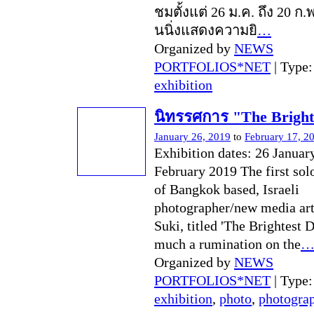
ชมตั้งแต่ 26 ม.ค. ถึง 20 ก.
นนิ่งแสดงความยิ
…
Organized by
NEWS
PORTFOLIOS*NET
| Type
exhibition
นิทรรศการ "The Bright
January 26, 2019
to
February 17, 2
Exhibition dates: 26 Januar
February 2019 The first sol
of Bangkok based, Israeli
photographer/new media art
Suki, titled 'The Brightest D
much a rumination on the
Organized by
NEWS
PORTFOLIOS*NET
| Type
exhibition
,
photo
,
photogra