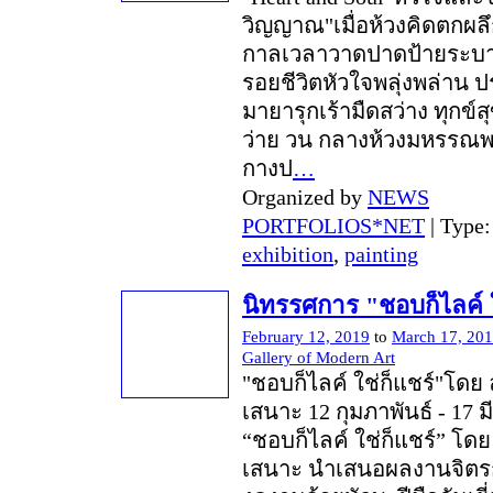
วิญญาณ"เมื่อห้วงคิดตกผลึ
กาลเวลาวาดปาดป้ายระบาย
รอยชีวิตหัวใจพลุ่งพล่าน 
มายารุกเร้ามืดสว่าง ทุกข์สุ
ว่าย วน กลางห้วงมหรรณ
กางป
…
Organized by
NEWS
PORTFOLIOS*NET
| Type
exhibition
,
painting
นิทรรศการ "ชอบก็ไลค์ ใ
February 12, 2019
to
March 17, 20
Gallery of Modern Art
"ชอบก็ไลค์ ใช่ก็แชร์"โดย 
เสนาะ 12 กุมภาพันธ์ - 17 
“ชอบก็ไลค์ ใช่ก็แชร์” โดย
เสนาะ นำเสนอผลงานจิตรก