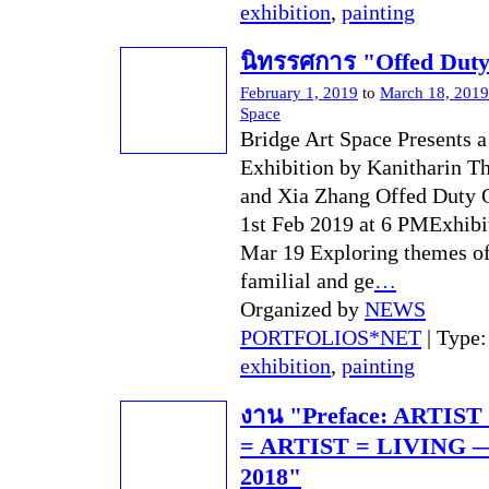
exhibition
,
painting
นิทรรศการ "Offed Dut
February 1, 2019
to
March 18, 2019
Space
Bridge Art Space Presents 
Exhibition by Kanitharin T
and Xia Zhang Offed Duty 
1st Feb 2019 at 6 PMExhibit
Mar 19 Exploring themes of 
familial and ge
…
Organized by
NEWS
PORTFOLIOS*NET
| Type
exhibition
,
painting
งาน "Preface: ARTIST
= ARTIST = LIVING —
2018"