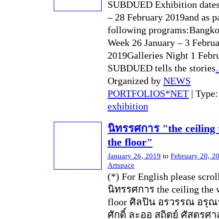
SUBDUED Exhibition dates
– 28 February 2019and as pa
following programs:Bangk
Week 26 January – 3 Febru
2019Galleries Night 1 Febr
SUBDUED tells the stories
Organized by
NEWS
PORTFOLIOS*NET
| Type
exhibition
นิทรรศการ "the ceiling 
the floor"
January 26, 2019
to
February 20, 2
Artspace
(*) For English please scro
นิทรรศการ the ceiling the w
floor ศิลปิน อรวรรณ อรุณ
ศักดิ์ ละออ สถิตย์ ศัสตรศาส