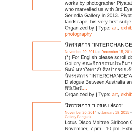
works by photographer Piyata
who marvelled us with 3rd Eye 
Serindia Gallery in 2013. Piyat
landscape, his very first subje
Organized by | Type:
art
,
exhib
photography
นิทรรศการ “INTERCHANGE
November 20, 2014
to
December 15, 201
(*) For English please scroll 
Gallery คณะจิตรกรรมประติม
พิมพ์ มหาวิทยาลัยศิลปากรขอเ
นิทรรศการ “INTERCHANGE”A 
Dialogue Between Australia an
พิธีเปิดนิ
…
Organized by | Type:
art
,
exhib
นิทรรศการ "Lotus Disco"
November 20, 2014
to
January 18, 2015
Gallery Bangkok
Lotus Disco Maitree Siriboon 
November, 7 pm - 10 pm. Exhib