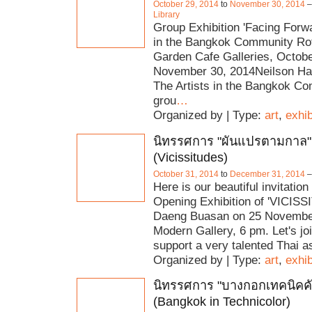
October 29, 2014
to
November 30, 2014
Library
Group Exhibition 'Facing Forwa
in the Bangkok Community Ro
Garden Cafe Galleries, Octobe
November 30, 2014Neilson Ha
The Artists in the Bangkok C
grou
…
Organized by | Type:
art
,
exhib
นิทรรศการ "ผันแปรตามกาล"
(Vicissitudes)
October 31, 2014
to
December 31, 2014
Here is our beautiful invitation
Opening Exhibition of 'VICIS
Daeng Buasan on 25 Novembe
Modern Gallery, 6 pm. Let's jo
support a very talented Thai as
Organized by | Type:
art
,
exhib
นิทรรศการ "บางกอกเทคนิคคั
(Bangkok in Technicolor)