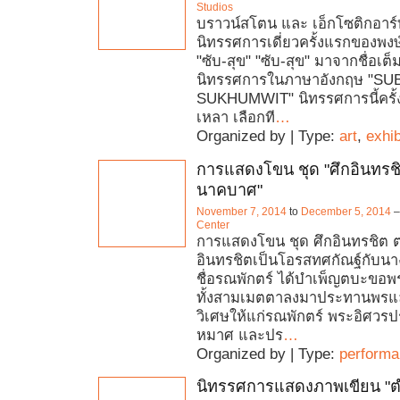
Studios
บราวน์สโตน และ เอ็กโซติกอาร
นิทรรศการเดี่ยวครั้งแรกของพง
"ซับ-สุข" "ซับ-สุข" มาจากชื่อเต
นิทรรศการในภาษาอังกฤษ "SU
SUKHUMWIT" นิทรรศการนี้ครั้งน
เหลา เลือกที
…
Organized by | Type:
art
,
exhib
การแสดงโขน ชุด "ศึกอินทรช
นาคบาศ"
November 7, 2014
to
December 5, 2014
Center
การแสดงโขน ชุด ศึกอินทรชิต
อินทรชิตเป็นโอรสทศกัณฐ์กับน
ชื่อรณพักตร์ ได้บำเพ็ญตบะขอพ
ทั้งสามเมตตาลงมาประทานพรแ
วิเศษให้แก่รณพักตร์ พระอิศว
หมาศ และปร
…
Organized by | Type:
perform
นิทรรศการแสดงภาพเขียน "ตำ