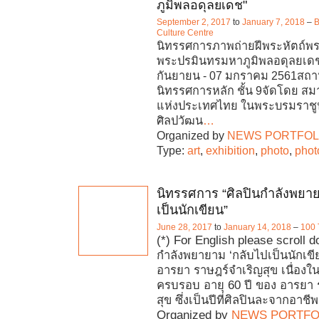
ภูมิพลอดุลยเดช"
September 2, 2017
to
January 7, 2018
–
B
Culture Centre
นิทรรศการภาพถ่ายฝีพระหัตถ์พ
พระปรมินทรมหาภูมิพลอดุลยเดชวั
กันยายน - 07 มกราคม 2561สถานท
นิทรรศการหลัก ชั้น 9จัดโดย ส
แห่งประเทศไทย ในพระบรมราชู
ศิลปวัฒน
…
Organized by
NEWS PORTFOL
Type:
art
,
exhibition
,
photo
,
phot
นิทรรศการ “ศิลปินกำลังพยา
เป็นนักเขียน”
June 28, 2017
to
January 14, 2018
–
100 
(*) For English please scroll d
กำลังพยายาม ‘กลับไปเป็นนักเขี
อารยา ราษฎร์จำเริญสุข เนื่อง
ครบรอบ อายุ 60 ปี ของ อารยา ร
สุข ซึ่งเป็นปีที่ศิลปินละจากอาชีพผ
Organized by
NEWS PORTFO