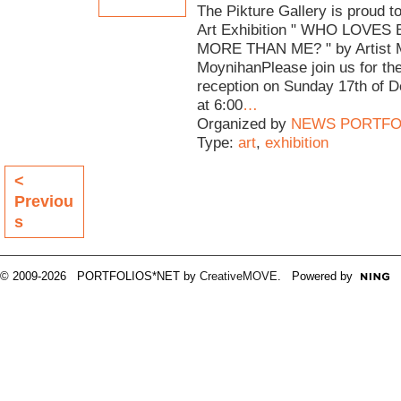
The Pikture Gallery is proud t
Art Exhibition " WHO LOVE
MORE THAN ME? " by Artist 
MoynihanPlease join us for th
reception on Sunday 17th of 
at 6:00
…
Organized by
NEWS PORTFO
Type:
art
,
exhibition
<
Previou
s
© 2009-2026 PORTFOLIOS*NET by
CreativeMOVE
. Powered by