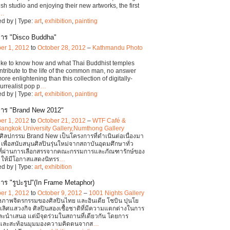
lish studio and enjoying their new artworks, the first
…
d by | Type:
art
,
exhibition
,
painting
าร "Disco Buddha"
er 1, 2012
to
October 28, 2012
–
Kathmandu Photo
 like to know how and what Thai Buddhist temples
ontribute to the life of the common man, no answer
re enlightening than this collection of digitally-
urrealist pop p
…
d by | Type:
art
,
exhibition
,
painting
าร "Brand New 2012"
er 1, 2012
to
October 21, 2012
–
WTF Café &
Bangkok University Gallery,Numthong Gallery
ิลปกรรม Brand New เป็นโครงการที่ดำเนินต่อเนื่องมา
 8 เพื่อสนับสนุนศิลปินรุ่นใหม่จากสถาบันอุดมศึกษาทั่ว
ที่ผ่านการเลือกสรรจากคณะกรรมการและภัณฑารักษ์ของ
 ให้มีโอกาสแสดงนิทรร
…
d by | Type:
art
,
exhibition
าร "รูปะรูป"(In Frame Metaphor)
er 1, 2012
to
October 9, 2012
–
1001 Nights Gallery
ภาพจิตรกรรมของศิลปินไทย และอินเดีย โชบิน ปุนโย
เลิศแสวงกิจ ศิลปินสองเชื้อชาติที่มีความแตกต่างในการ
นำเสนอ แต่มีจุดร่วมในสถานที่เดียวกัน โดยการ
และสะท้อนมุมมองความคิดตนจากส
…