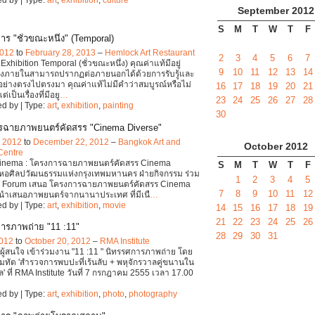
September
2012
S
M
T
W
T
F
าร "ชั่วขณะหนึ่ง" (Temporal)
2012
to
February 28, 2013
–
Hemlock Art Restaurant
2
3
4
5
6
7
Exhibition Temporal (ชั่วขณะหนึ่ง) คุณค่าแท้มีอยู่
9
10
11
12
13
14
ึ่งภายในสามารถปรากฏต่อภายนอกได้ด้วยการรับรู้และ
ย่างตรงไปตรงมา คุณค่าแท้ไม่มีคำว่าสมบูรณ์หรือไม่
16
17
18
19
20
21
่เป็นเรื่องที่มีอยู
…
23
24
25
26
27
28
d by | Type:
art
,
exhibition
,
painting
30
รฉายภาพยนตร์คัดสรร "Cinema Diverse"
, 2012
to
December 22, 2012
–
Bangkok Art and
October
2012
Centre
nema : โครงการฉายภาพยนตร์คัดสรร Cinema
S
M
T
W
T
F
 หอศิลปวัฒนธรรมแห่งกรุงเทพมหานคร ฝ่ายกิจกรรม ร่วม
1
2
3
4
5
ms Forum เสนอ โครงการฉายภาพยนตร์คัดสรร Cinema
7
8
9
10
11
12
 นำเสนอภาพยนตร์จากนานาประเทศ ที่มีเนื
…
d by | Type:
art
,
exhibition
,
movie
14
15
16
17
18
19
21
22
23
24
25
26
ารภาพถ่าย "11 :11"
28
29
30
31
2012
to
October 20, 2012
–
RMA Institute
ญผู้สนใจ เข้าร่วมงาน "11 :11 " นิทรรศการภาพถ่าย โดย
หมทัต 'สำรวจการพบปะที่เร้นลับ + พหุจักรวาลคู่ขนานใน
ล' ที่ RMA Institute วันที่ 7 กรกฎาคม 2555 เวลา 17.00
d by | Type:
art
,
exhibition
,
photo
,
photography