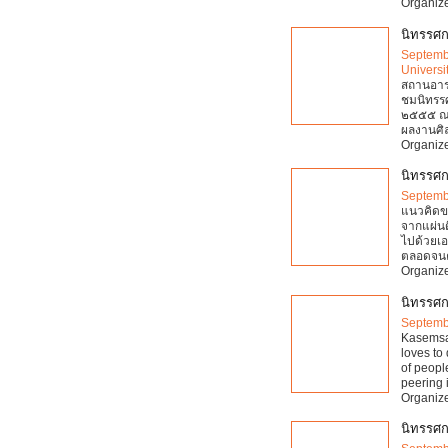
Organize
นิทรรศก
Septemb
Universi
สถานอาร
ชมนิทรรศ
๒๕๕๕ ณ 
ผลงานศิ
Organize
นิทรรศก
Septemb
แนวคิดข
จากแผ่นด
ไปด้วยเ
ตลอดจนค
Organize
นิทรรศ
Septemb
Kasemsak
loves to
of peopl
peering 
Organize
นิทรรศ