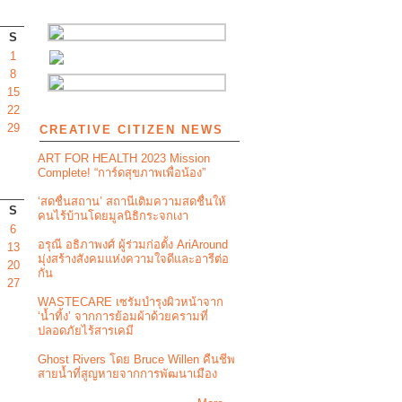
S
1
8
15
22
29
CREATIVE CITIZEN NEWS
ART FOR HEALTH 2023 Mission
Complete! “การ์ดสุขภาพเพื่อน้อง”
‘สดชื่นสถาน’ สถานีเติมความสดชื่นให้
S
คนไร้บ้านโดยมูลนิธิกระจกเงา
6
อรุณี อธิภาพงศ์ ผู้ร่วมก่อตั้ง AriAround
13
มุ่งสร้างสังคมแห่งความใจดีและอารีต่อ
20
กัน
27
WASTECARE เซรัมบำรุงผิวหน้าจาก
‘น้ำทิ้ง’ จากการย้อมผ้าด้วยครามที่
ปลอดภัยไร้สารเคมี
Ghost Rivers โดย Bruce Willen คืนชีพ
สายน้ำที่สูญหายจากการพัฒนาเมือง