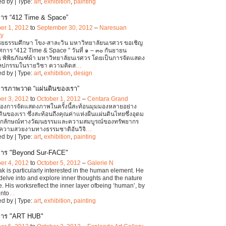
d by | Type:
art
,
exhibition
,
painting
าร “412 Time & Space”
er 1, 2012
to
September 30, 2012
–
Naresuan
ty
ยธรรมศึกษา โขง-สาละวิน มหาวิทยาลัยนเรศวร ขอเชิญ
การ “412 Time & Space ” วันที่ ๑ – ๓๐ กันยายน
พิพิธภัณฑ์ผ้า มหาวิทยาลัยนเรศวร โดยเป็นการจัดแสดง
ลปกรรมในรายวิชา ความคิดส
…
d by | Type:
art
,
exhibition
,
design
ารภาพวาด “แผ่นดินของเรา”
er 3, 2012
to
October 1, 2012
–
Centara Grand
องการจัดแสดงภาพในครั้งนี้สะท้อนมุมมองหลายอย่าง
ินของเรา ซึ่งสะท้อนถึงคุณค่าแห่งผืนแผ่นดินไทยซึ่งอุดม
อกลักษณ์ทางวัฒนธรรมและความสมบูรณ์ของทรัพยากร
วามสวยงามทางธรรมชาติอันวิจิ
…
d by | Type:
art
,
exhibition
,
painting
การ "Beyond Sur-FACE"
er 4, 2012
to
October 5, 2012
–
Galerie N
 is particularly interested in the human element. He
 delve into and explore inner thoughts and the nature
e. His worksreflect the inner layer ofbeing ‘human’, by
into
…
d by | Type:
art
,
exhibition
,
painting
การ "ART HUB"