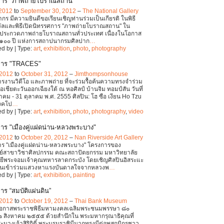
การ "ภาพถ่ายโบราณสถาน"
 2012
to
September 30, 2012
–
The National Gallery
กร มีความยินดีขอเรียนเชิญท่านร่วมเป็นเกียรติ ในพิธี
ัลและพิธีเปิดนิทรรศการ "ภาพถ่ายโบราณสถาน" ใน
ประกวดภาพถ่ายโบราณสถานทั่วประเทศ เนื่องในโอกาส
๑๐๐ ปี แห่งการสถาปนากรมศิลปาก
…
d by | Type:
art
,
exhibition
,
photo
,
photography
การ "TRACES"
 2012
to
October 31, 2012
–
Jimthompsonhouse
รงานวิดีโอ และภาพถ่าย ที่จะร่วมรื้อค้นความทรงจำร่วม
อเชียตะวันออกเฉียงใต้ ณ หอศิลป์ บ้านจิม ทอมป์สัน วันที่
คม - 31 ตุลาคม พ.ศ. 2555 ศิลปิน: โฮ ซือ เงียน Ho Tzu
ิงคโป
…
d by | Type:
art
,
exhibition
,
photo
,
photography
,
video
าร "เมืองคู่แฝดน่าน-หลวงพระบาง"
 2012
to
October 20, 2012
–
Nan Riverside Art Gallery
าร "เมืองคู่แฝดน่าน-หลวงพระบาง" โครงการของ
์สาขาวิชาศิลปกรรม คณะสถาปัตยกรรม มหาวิทยาลัย
ยีพระจอมเจ้าคุณทหารลาดกระบัง โดยเชิญศิลปินอิสระแะ
่านเข้าร่วมแสวงหาแรงบันดาลใจจากหลวงพ
…
d by | Type:
art
,
exhibition
,
painting
าร “สมบัติแผ่นดิน”
 2012
to
October 19, 2012
–
Thai Bank Museum
นโอกาสพระราชพิธีมหามงคลเฉลิมพระชนมพรรษา ๘๐
 สิงหาคม ๒๕๕๕ ด้วยสำนึกใน พระมหากรุณาธิคุณที่
ะนางเจ้าสิริกิติ์ พระบรมราชินีนาถทรงมีต่อพสกนิกรชาว