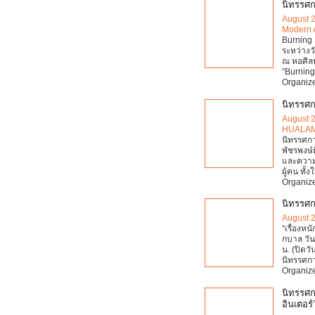
นิทรรศกา
August 
Modern 
Burning S
ระหว่างว
ณ หอศิล
“Burning
Organize
นิทรรศกา
August 
HUALA
นิทรรศกา
พัชรพงษ์
และความห
ผู้คน ทั
Organize
นิทรรศกา
August 
“เรื่องห
กบาล วัน
น. (ปิดว
นิทรรศการ
Organize
นิทรรศกา
อินเตอร์