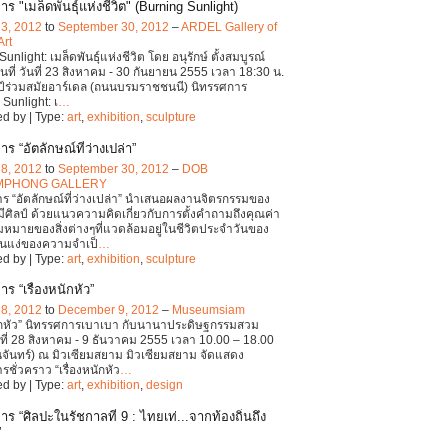
ร "เมล็ดพันธุ์แห่งชีวิต" (Burning Sunlight)
23, 2012
to
September 30, 2012
–
ARDEL Gallery of
Art
unlight: เมล็ดพันธุ์แห่งชีวิต โดย อนุรักษ์ ตั้งสมบูรณ์
ันที่ วันที่ 23 สิงหาคม - 30 กันยายน 2555 เวลา 18:30 น.
ป์ร่วมสมัยอาร์เดล (ถนนบรมราชชนนี) นิทรรศการ
 Sunlight: เ
…
d by | Type:
art
,
exhibition
,
sculpture
ร “อัตลักษณ์ที่ว่างเปล่า”
28, 2012
to
September 30, 2012
–
DOB
MPHONG GALLERY
ร “อัตลักษณ์ที่ว่างเปล่า” นำเสนอผลงานจิตรกรรมของ
มีศิลป์ ด้วยแนวความคิดเกี่ยวกับการตั้งคำถามถึงคุณค่า
มายของสิ่งต่างๆที่แวดล้อมอยู่ในชีวิตประจำวันของ
้งในแง่ของความจำเป็
…
d by | Type:
art
,
exhibition
,
sculpture
ร “เรื่องหนักหัว”
28, 2012
to
December 9, 2012
–
Museumsiam
นักหัว” นิทรรศการเบาเบา กับนานาประดิษฐกรรมสวม
ที่ 28 สิงหาคม - 9 ธันวาคม 2555 เวลา 10.00 – 18.00
ันจันทร์) ณ มิวเซียมสยาม มิวเซียมสยาม จัดแสดง
ชั่วคราว “เรื่องหนักหัว
…
d by | Type:
art
,
exhibition
,
design
ร “ศิลปะในรัชกาลที่ 9 : ไทยเท่...จากท้องถิ่นถึง
”