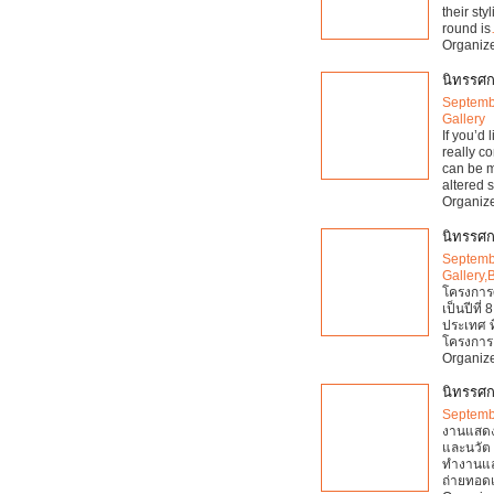
their sty
round is
Organize
นิทรรศก
Septemb
Gallery
If you’d
really c
can be mo
altered s
Organize
นิทรรศก
Septemb
Gallery,
โครงการศ
เป็นปีที่
ประเทศ 
โครงการ
Organize
นิทรรศก
Septemb
งานแสดง
และนวัต 
ทำงานและ
ถ่ายทอด