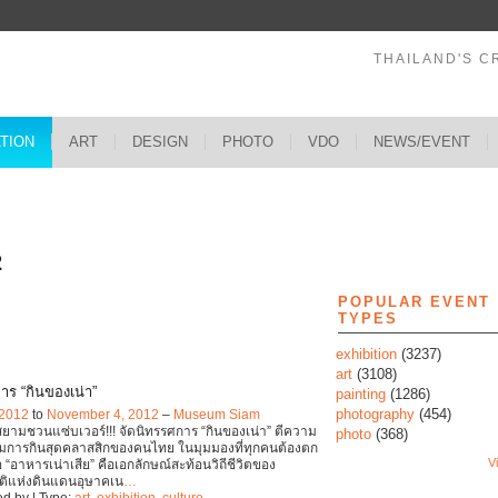
THAILAND'S C
ATION
ART
DESIGN
PHOTO
VDO
NEWS/EVENT
s
2
POPULAR EVENT
TYPES
exhibition
(3237)
art
(3108)
าร “กินของเน่า”
painting
(1286)
photography
(454)
 2012
to
November 4, 2012
–
Museum Siam
สยามชวนแซ่บเวอร์!!! จัดนิทรรศการ “กินของเน่า” ตีความ
photo
(368)
มการกินสุดคลาสสิกของคนไทย ในมุมมองที่ทุกคนต้องตก
Vi
่อ “อาหารเน่าเสีย” คือเอกลักษณ์สะท้อนวิถีชีวิตของ
ติแห่งดินแดนอุษาคเน
…
d by | Type:
art
,
exhibition
,
culture