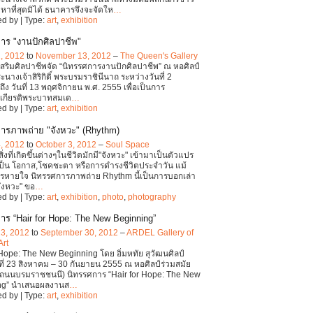
หาที่สุดมิได้ ธนาคารจึงจะจัดให
…
d by | Type:
art
,
exhibition
าร "งานปักศิลปาชีพ"
, 2012
to
November 13, 2012
–
The Queen's Gallery
่งเสริมศิลปาชีพจัด “นิทรรศการงานปักศิลปาชีพ” ณ หอศิลป์
นางเจ้าสิริกิติ์ พระบรมราชินีนาถ ระหว่างวันที่ 2
ถึง วันที่ 13 พฤศจิกายน พ.ศ. 2555 เพื่อเป็นการ
ะเกียรติพระบาทสมเด
…
d by | Type:
art
,
exhibition
ารภาพถ่าย "จังหวะ" (Rhythm)
, 2012
to
October 3, 2012
–
Soul Space
สิ่งที่เกิดขึ้นต่างๆในชีวิตมักมี"จังหวะ" เข้ามาเป็นตัวแปร
เป็น โอกาส,โชคชะตา หรือการดำรงชีวิตประจำวัน แม้
ารหายใจ นิทรรศการภาพถ่าย Rhythm นี้เป็นการบอกเล่า
จังหวะ" ขอ
…
d by | Type:
art
,
exhibition
,
photo
,
photography
าร “Hair for Hope: The New Beginning”
23, 2012
to
September 30, 2012
–
ARDEL Gallery of
Art
 Hope: The New Beginning โดย อิ่มหทัย สุวัฒนศิลป์
ันที่ 23 สิงหาคม – 30 กันยายน 2555 ณ หอศิลป์ร่วมสมัย
(ถนนบรมราชชนนี) นิทรรศการ “Hair for Hope: The New
ng” นำเสนอผลงานส
…
d by | Type:
art
,
exhibition