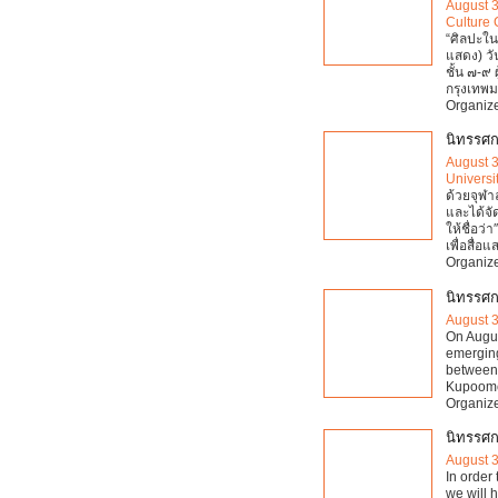
August 
Culture 
“ศิลปะในร
แสดง) วั
ชั้น ๗-๙
กรุงเทพ
Organize
นิทรรศก
August 
Universi
ด้วยจุฬา
และได้จั
ให้ชื่อว่
เพื่อสื่อแ
Organize
นิทรรศ
August 
On Augus
emerging
between 
Kupoomc
Organize
นิทรรศก
August 
In order 
we will 