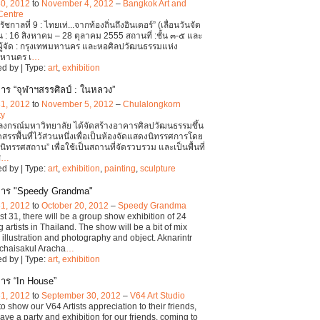
30, 2012
to
November 4, 2012
–
Bangkok Art and
Centre
ัชกาลที่ 9 : ไทยเท่...จากท้องถิ่นถึงอินเตอร์” (เลื่อนวันจัด
น : 16 สิงหาคม – 28 ตุลาคม 2555 สถานที่ :ชั้น ๓-๕ และ
 ผู้จัด : กรุงเทพมหานคร และหอศิลปวัฒนธรรมแห่ง
มหานคร เ
…
d by | Type:
art
,
exhibition
าร “จุฬาฯสรรศิลป์ : ในหลวง”
31, 2012
to
November 5, 2012
–
Chulalongkorn
ty
ลงกรณ์มหาวิทยาลัย ได้จัดสร้างอาคารศิลปวัฒนธรรมขึ้น
ดสรรพื้นที่ไว้ส่วนหนึ่งเพื่อเป็นห้องจัดแสดงนิทรรศการโดย
า″นิทรรศสถาน” เพื่อใช้เป็นสถานที่จัดรวบรวม และเป็นพื้นที่
ส
…
d by | Type:
art
,
exhibition
,
painting
,
sculpture
การ "Speedy Grandma"
31, 2012
to
October 20, 2012
–
Speedy Grandma
t 31, there will be a group show exhibition of 24
 artists in Thailand. The show will be a bit of mix
illustration and photography and object. Aknarintr
haisakul Aracha
…
d by | Type:
art
,
exhibition
าร “In House”
31, 2012
to
September 30, 2012
–
V64 Art Studio
to show our V64 Artists appreciation to their friends,
have a party and exhibition for our friends, coming to