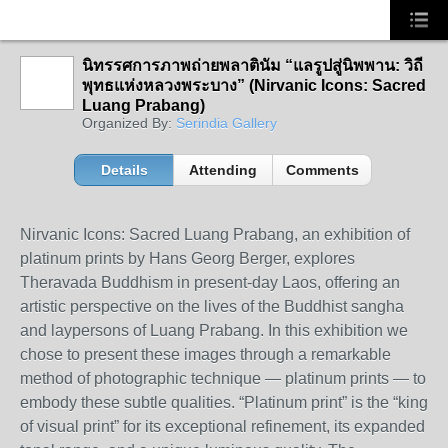
นิทรรศการภาพถ่ายพลาตินัม “แลรูปสู่นิพพาน: วิถี
พุทธแห่งหลวงพระบาง” (Nirvanic Icons: Sacred
Luang Prabang)
Organized By:
Serindia Gallery
Details
Attending
Comments
Nirvanic Icons: Sacred Luang Prabang, an exhibition of
platinum prints by Hans Georg Berger, explores
Theravada Buddhism in present-day Laos, offering an
artistic perspective on the lives of the Buddhist sangha
and laypersons of Luang Prabang. In this exhibition we
chose to present these images through a remarkable
method of photographic technique — platinum prints — to
embody these subtle qualities. “Platinum print” is the “king
of visual print” for its exceptional refinement, its expanded