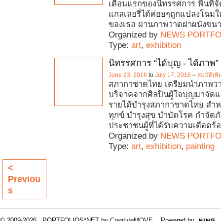
เดือนแรกของนิทรรศการ พื้นที่
แกลเลอรี่ได้ค่อยๆถูกแปลงโฉมใ
ของเธอ ผ่านภาพวาดฝาผนังขนา
Organized by
NEWS PORTFO
Type:
art
,
exhibition
นิทรรศการ “ได้บุญ - ได้ภาพ”
June 23, 2016
to
July 17, 2016
–
สมบัติเพิ
สภากาชาดไทย เตรียมนำภาพวาดท
บริจาคจากศิลปินผู้ใจบุญมาจัดแ
รายได้บำรุงสภากาชาดไทย สำห
ทุกข์ บำรุงสุข บำบัดโรค กำจัดภัย
ประชาชนผู้ที่ได้รับความเดือดร้อ
Organized by
NEWS PORTFO
Type:
art
,
exhibition
,
painting
<
Previou
s
© 2009-2026 PORTFOLIOS*NET by
CreativeMOVE
. Powered by