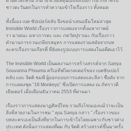
ด้วยตัวละครมากมาย ด้วยเหตุนี้เองจึงเป็นการยากสำหรับ
ชาวตะวันตกในการทำความเข้าใจเรื่องราว ทั้งหมด
ทั้งนี้เอง เบด ซัปเปอร์คลับ จึงขอนำเสนอธีมใหม่ล่าสุด
Invisible World เรื่องราวการแสดงจากทั้งมหากาพย์
รา มายณะ มหาภารตะ และ ภควัตปุราณะ กับเรื่องราว
ตำนานการกวนเกษียรสมุทร การแสดงร่วมสมัยจากบท
ละครเรื่องรามเกียรติ์ ที่ยังคงรูปแบบการแสดงในอดีตเอาไว้
The Invisible World เป็นผลงานการสร้างสรรค์จาก Sanya
Souvanna Phouma ครีเอทีฟไดเรคเตอร์ของ เบดซับเปอร์
คลับ และ จิตติ ชมพี ผู้ออกแบบการแสดงและลีลา ชื่อดัง จาก
การแสดงชุด "18 Monkeys" ซึ่งเปิดการแสดง ณ ภัทราวดี
เธียเตอร์ เมื่อเดือนธันวาคม 2553 ที่ผ่านมา
เรื่องราวการแสดงนาฏศิลป์ไทย รวมถึงโขนเองแม้ว่าจะเป็น
สิ่งที่สวยงามในการชม " คุณ Sanya กล่าว " เรื่องราวของ
บทละครเองเป็นสิ่งที่ยากในการเข้าใจโดยเฉพาะกับชาวต่าง
ประเทศ ดังนั้นการแสดงที่ผม กับ จิตติ สร้างสรรค์ขึ้นมาครั้ง