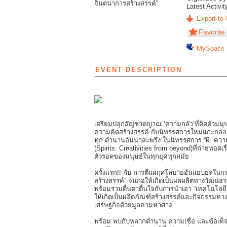
Latest Activit
Export to 
Favorite
MySpace
EVENT DESCRIPTION
เตรียมปลุกสัญชาตญาณ ‘ความกลัว’ที่ติดตัวมนุษย์ม
ความคิดสร้างสรรค์ กับนิทรรศการใหม่แกะกล่
ทุก ตำนานอันน่าสะพรึง ในนิทรรศการ “ผี: ความ
(Spirits: Creativities from beyond)ที่ถ่ายทอ
ตัวรอดของมนุษย์ในทุกยุคทุกสมัย
ครั้งแรก!! กับ การตีแผ่กุศโลบายอันแยบยลใน
สร้างสรรค์” จนก่อให้เกิดเป็นผลผลิตทางวัฒนธรรม 
พร้อมร่วมตื่นตาตื่นใจกับการนำเอา “เทคโนโลยี
ให้เกิดเป็นผลิตภัณฑ์สร้างสรรค์และกิจกรรมทาง
เศรษฐกิจด้วยมูลค่ามหาศาล
พร้อม พบกับหลากตำนาน ความเชื่อ และข้อเท็จจริง