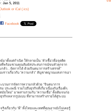
Vie
y:
Jan 5, 2011
Outlook or iCal (.ics)
Facebook
าตั้งแต่กำเนิด ให้กลายเป็น ‘หัวเชื้อ’เพื่อจุดติด
องที่พร้อมชวนคุณสัมผัสประสบการณ์ขนหัวลุกจาก
กลัว...จัดการได้ ด้วยจินตนาการสร้างสรรค์”
ดเรื่องราวเกี่ยวกับ “ความกลัว” สัญชาตญาณแห่งการเอา
กระบวนการจัดการความกลัวด้วย “จินตนาการ
ประเพณี รวมไปถึงธุรกิจที่เกี่ยวเนื่องกับเรื่องผีๆ
สมัยใหม่” มาผสานรวมกับ “ความเชื่อ” ดั้งเดิมจนก่อ
ธุรกิจหลากรูปแบบ ที่สามารถสร้างรายได้สู่ระบบ
เกี่ยวกับ “ผี” ทั้งไทยและเทศที่คุณอาจยังไม่เคยรู้