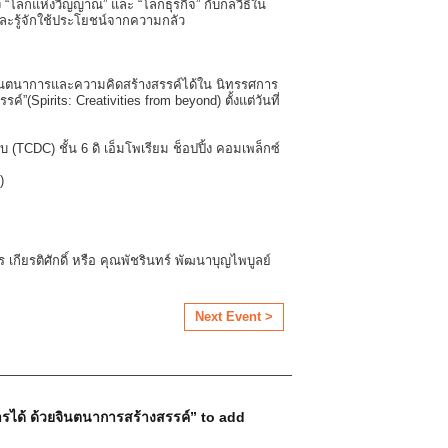
ง “โลกแห่งวิญญาณ” และ “โลกธุรกิจ” กับกลวิธีใน
 และรู้จักใช้ประโยชน์จากความกลัว
กจินตนาการและความคิดสร้างสรรค์ได้ใน นิทรรศการ
์”(Spirits: Creativities from beyond) ตั้งแต่วันที่
(TCDC) ชั้น 6 ดิ เอ็มโพเรียม ช็อปปิ้ง คอมเพล็กซ์
)
ียรติศักดิ์ หรือ คุณพัชรินทร์ พัฒนาบุญไพบูลย์
Next Event >
ารได้ ด้วยจินตนาการสร้างสรรค์” to add