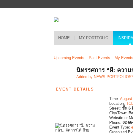
HOME
MY PORTFOLIO
INSPIR
Upcoming Events
Past Events
My Event
นิทรรศการ “ผี: ความก
Added by
NEWS PORTFOLIOS
EVENT DETAILS
Time:
August
Location:
TC
Street:
ชั้น 6
City/Town:
Ba
Website or M
Phone:
02-66
Event Type:
e
Organized B