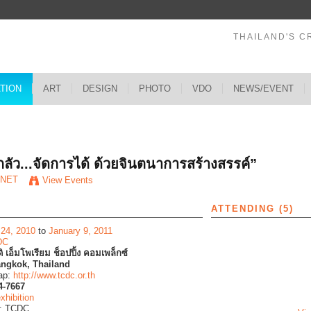
THAILAND'S C
ATION
ART
DESIGN
PHOTO
VDO
NEWS/EVENT
s
ลัว...จัดการได้ ด้วยจินตนาการสร้างสรรค์”
*NET
View Events
ATTENDING (5)
 24, 2010
to
January 9, 2011
DC
 ดิ เอ็มโพเรียม ช็อปปิ้ง คอมเพล็กซ์
ngkok, Thailand
ap:
http://www.tcdc.or.th
4-7667
xhibition
y: TCDC