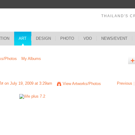
THAILAND'S C
ATION
ART
DESIGN
PHOTO
VDO
NEWS/EVENT
ks/Photos
My Albums
ีส
on July 19, 2009 at 3:29am
Previous
|
View Artworks/Photos