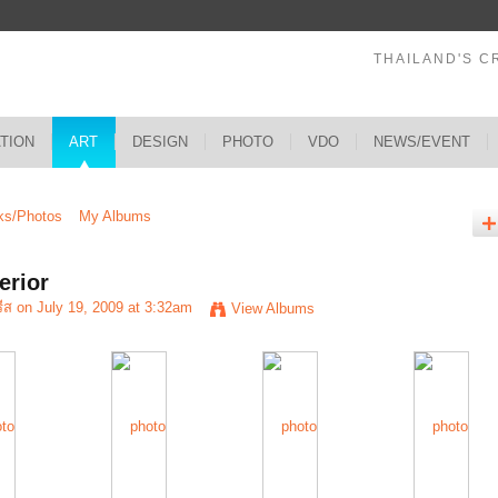
THAILAND'S C
ATION
ART
DESIGN
PHOTO
VDO
NEWS/EVENT
ks/Photos
My Albums
erior
ีส
on July 19, 2009 at 3:32am
View Albums