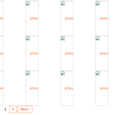
1
2
Next ›