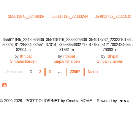
355611945_2248933436
355118116_2233324438
354913732_2232310138
80924_81725824992551
37014_73256653802717
47157_51217002434035
82904_n
31361_n
79093_n
by
Itthipat
by
Itthipat
by
Itthipat
Siripanicharoen
Siripanicharoen
Siripanicharoen
‹ Previous
1
2
3
…
22567
Next ›
© 2009-2026 PORTFOLIOS*NET by
CreativeMOVE
. Powered by