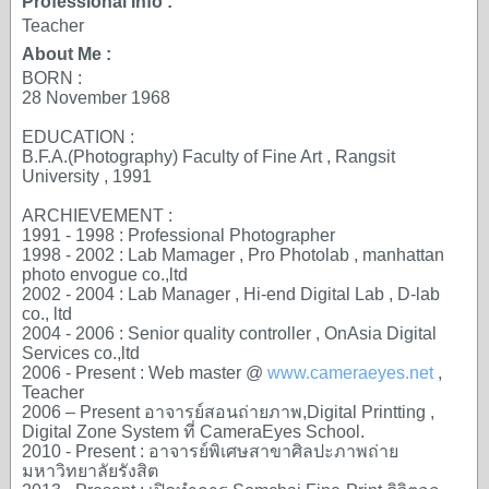
Professional Info :
Teacher
About Me :
BORN :
28 November 1968
EDUCATION :
B.F.A.(Photography) Faculty of Fine Art , Rangsit
University , 1991
ARCHIEVEMENT :
1991 - 1998 : Professional Photographer
1998 - 2002 : Lab Mamager , Pro Photolab , manhattan
photo envogue co.,ltd
2002 - 2004 : Lab Manager , Hi-end Digital Lab , D-lab
co., ltd
2004 - 2006 : Senior quality controller , OnAsia Digital
Services co.,ltd
2006 - Present : Web master @
www.cameraeyes.net
,
Teacher
2006 – Present อาจารย์สอนถ่ายภาพ,Digital Printting ,
Digital Zone System ที่ CameraEyes School.
2010 - Present : อาจารย์พิเศษสาขาศิลปะภาพถ่าย
มหาวิทยาลัยรังสิต