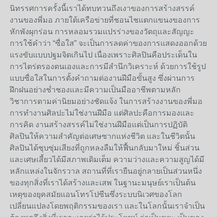
นิทรรศการครั้งนี้เราได้ทบทวนถึงเงาของการสร้างสรรค์
งานของพี่มอ ภายใต้เครือข่ายที่ชอนไชแตกแขนงของการ
หักพังผุกร่อน การหลอมรวมแปรร่างของวัตถุและสัญญะ
การใช้คำว่า “ซื่อใส” จะเป็นการลดค่าของการแสดงออกด้วย
แรงขับแบบปฐมจิตเกินไป เนื่องเพราะศิลปินคือประเด็นใน
การไตร่ตรองตนเองและการมีสำนึกวิเคราะห์ ด้วยการใช้รูป
แบบซื่อใสในการตั้งคำถามต่องานฝีมือขั้นสูง ซึ่งผ่านการ
ฝึกฝนอย่างช่ำชองและมีความเป็นมืออาชีพตามหลัก
วิชาการตามค่านิยมอย่างชัดแจ้ง ในการสร้างงานของพี่มอ
การทำงานศิลปะไม่ใช่งานฝีมือ แต่ศิลปะคือการมองและ
การคิด งานสร้างสรรค์ไม่ใช่งานฝีมือแต่เป็นการปฏิบัติ
ศิลปินให้ความสำคัญต่อเศษซากแห่งชีวิต และในชีวิตนั้น
ศิลปินได้ชุบซุ่มเสียงที่ถูกหลงลืมให้ฟื้นกลับมาใหม่ ชิ้นส่วน
และเศษเสี้ยวได้มีสภาพเติมเต็ม ความว่างและความสูญได้มี
หลักแหล่งในจักรวาล สถานที่ที่เรายืนอยู่กลายเป็นส่วนหนึ่ง
ของทุกสิ่งที่เราได้สร้างและเสพ ในฐานะมนุษย์เราเป็นต้น
เหตุของยุคสมัยแอนโทรโปซีนซึ่งระบบนิเวศของโลก
เปลี่ยนแปลงโดยพฤติกรรมของเรา และในโลกนั้นเราจำเป็น