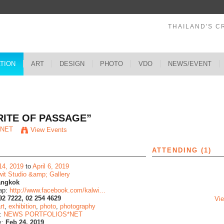
THAILAND'S C
ATION
ART
DESIGN
PHOTO
VDO
NEWS/EVENT
s
“RITE OF PASSAGE”
*NET
View Events
ATTENDING (1)
14, 2019
to
April 6, 2019
wit Studio &amp; Gallery
angkok
ap:
http://www.facebook.com/kalwi…
92 7222, 02 254 4629
Vie
rt
,
exhibition
,
photo
,
photography
y:
NEWS PORTFOLIOS*NET
y:
Feb 24, 2019