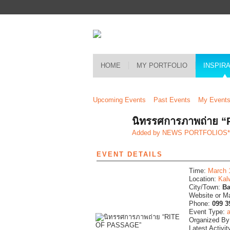
HOME
MY PORTFOLIO
INSPIR
Upcoming Events
Past Events
My Event
นิทรรศการภาพถ่าย 
Added by
NEWS PORTFOLIOS
EVENT DETAILS
Time:
March 
Location:
Kal
City/Town:
B
Website or M
Phone:
099 3
Event Type:
a
Organized B
Latest Activit