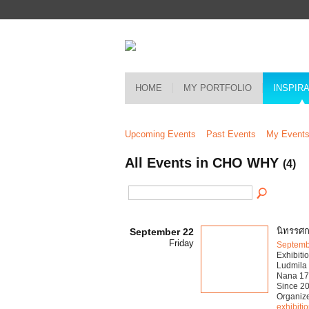
HOME
MY PORTFOLIO
INSPIR
Upcoming Events
Past Events
My Event
All Events in CHO WHY
(4)
นิทรรศก
September 22
Friday
Septemb
Exhibiti
Ludmila
Nana 17
Since 20
Organiz
exhibiti