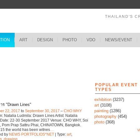
THAILAND'S C
ATION
ART
DESIGN
PHOTO
VDO
NEWS/EVENT
s
POPULAR EVENT
TYPES
exhibition
(3237)
าร "Drawn Lines"
art
(3108)
painting
(1286)
er 22, 2017
to
September 30, 2017
–
CHO WHY
on: Natalia Ludmila: Drawn Lines Artist: Natalia
photography
(454)
 Date: 22-30 September 2017 Venue: CHO WHY, Soi
photo
(368)
, Pom Prap Sattru Phai, CHINATOWN, Bangkok.
15 the world has been witnes
…
Vi
ed by
NEWS PORTFOLIOS*NET
| Type:
art
,
on
,
drawing