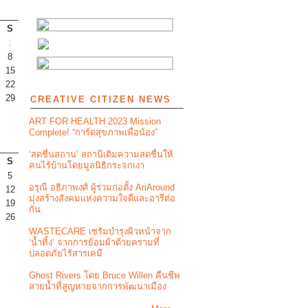
S
1
8
15
22
29
CREATIVE CITIZEN NEWS
ART FOR HEALTH 2023 Mission
Complete! “การ์ดสุขภาพเพื่อน้อง”
‘สดชื่นสถาน’ สถานีเติมความสดชื่นให้
S
คนไร้บ้านโดยมูลนิธิกระจกเงา
5
อรุณี อธิภาพงศ์ ผู้ร่วมก่อตั้ง AriAround
12
มุ่งสร้างสังคมแห่งความใจดีและอารีต่อ
19
กัน
26
WASTECARE เซรัมบำรุงผิวหน้าจาก
‘น้ำทิ้ง’ จากการย้อมผ้าด้วยครามที่
ปลอดภัยไร้สารเคมี
Ghost Rivers โดย Bruce Willen คืนชีพ
สายน้ำที่สูญหายจากการพัฒนาเมือง