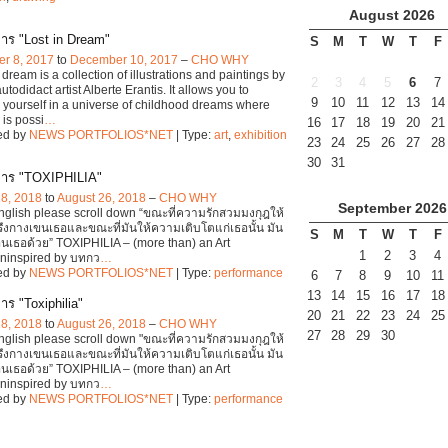
August
2026
าร "Lost in Dream"
S
M
T
W
T
F
r 8, 2017
to
December 10, 2017
–
CHO WHY
 dream is a collection of illustrations and paintings by
2
3
4
5
6
7
todidact artist Alberte Erantis. It allows you to
9
10
11
12
13
14
yourself in a universe of childhood dreams where
 is possi
…
16
17
18
19
20
21
ed by
NEWS PORTFOLIOS*NET
| Type:
art
,
exhibition
23
24
25
26
27
28
30
31
การ "TOXIPHILIA"
18, 2018
to
August 26, 2018
–
CHO WHY
September
2026
English please scroll down “ขณะที่ความรักสวมมงกุฎให้
รึงกางเขนเธอและขณะที่มันให้ความเติบโตแก่เธอนั้น มัน
S
M
T
W
T
F
อนเธอด้วย” TOXIPHILIA – (more than) an Art
1
2
3
4
oninspired by บทกว
…
ed by
NEWS PORTFOLIOS*NET
| Type:
performance
6
7
8
9
10
11
13
14
15
16
17
18
าร "Toxiphilia"
20
21
22
23
24
25
18, 2018
to
August 26, 2018
–
CHO WHY
27
28
29
30
English please scroll down "ขณะที่ความรักสวมมงกุฎให้
รึงกางเขนเธอและขณะที่มันให้ความเติบโตแก่เธอนั้น มัน
อนเธอด้วย” TOXIPHILIA – (more than) an Art
oninspired by บทกว
…
ed by
NEWS PORTFOLIOS*NET
| Type:
performance