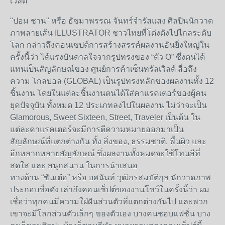
เวิลด์
"ปอม ชาน" หรือ ธัชมาพรรณ จันทร์จำรัสแสง ศิลปินนักวาด
ภาพลายเส้น ILLUSTRATOR ชาวไทยที่โด่งดังไปไกลระดับ
โลก กล่าวถึงคอนเซปต์การสร้างสรรค์ผลงานอันยิ่งใหญ่ใน
ครั้งนี้ว่า ได้แรงบันดาลใจจากรูปทรงของ “ตัว O” ซึ่งตนได้
แทนเป็นสัญลักษณ์ของ ศูนย์การค้าเซ็นทรัลเวิลด์ สื่อถึง
ความ โกลบอล (GLOBAL) เป็นรูปทรงหลักของผลงานทั้ง 12
ชิ้นงาน โดยในแต่ละชิ้นงานตนได้ใส่คาแรคเตอร์ของผู้คน
ยุคปัจจุบัน ทั้งหมด 12 ประเภทลงไปในผลงาน ไม่ว่าจะเป็น
Glamorous, Sweet Sixteen, Street, Traveler เป็นต้น ใน
แต่ละคาแรคเตอร์จะมีการตีความหมายออกมาเป็น
สัญลักษณ์ที่แตกต่างกัน ทั้ง สิ่งของ, ธรรมชาติ, พื้นผิว และ
อีกหลากหลายสัญลักษณ์ ซึ่งผลงานทั้งหมดจะใช้โทนสีที่
สดใส และ สนุกสนาน ในการนำเสนอ
ทางด้าน “ซันเต๋อ” หรือ ยศนันท์ วุฒิกรสมบัติกุล นักวาดภาพ
ประกอบชื่อดัง เล่าถึงคอนเซ็ปต์ของงานโชว์ในครั้งนี้ว่า ผม
เชื่อว่าทุกคนมีความใฝ่ฝันส่วนตัวที่แตกต่างกันไป และพวก
เขาจะมีโลกส่วนตัวเล็กๆ ของตัวเอง บางคนชอบแฟชั่น บาง