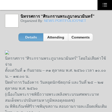
นิทรรศการ “ศิระกรานพระภูบาลนวมินทร์”
Organized By:
NEWS PORTFOLIOS*NET
Details
Attending
Comments
นิทรรศการ “ศิระกรานพระภูบาลนวมินทร์” โดยไม่เสียค่าใช้
จ่าย
ตั้งแต่วันที่ ๑ กันยายน – ๓๑ ตุลาคม พ.ศ. ๒๕๖๐ เวลา ๑๐.๐๐
น. – ๑๗.๐๐ น.
ปิดทำการวันอังคาร วันหยุดนักขัตฤกษ์ และวันที่ ๒๕ – ๒๗
ตุลาคม พ.ศ. ๒๕๖๐
(เนื่องในพระราชพิธีถวายพระเพลิงพระบรมศพพระบาท
สมเด็จพระปรมินทรมหาภูมิพลอดุลยเดช)
ณ พิพิธภัณฑ์ศิริราชพิมุขสถาน สอบถามรายละเอียดเพิ่มเติม