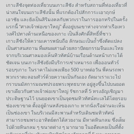
เกาะสีชังจุดท่องเที่ยวบนเกาะสีชัง สำหรับสถานที่ท่องเที่ยวที่
น่าสนใจบนเกาะสีชังนั้น ที่แรกต้องไปสักการะเอาฤกษ์
เอาชัย และยังเป็นสิริมงคลกับพวกเราในการออกทริปในครั้ง
แรกนี้ “ศาลเจ้าพ่อเขาใหญ่” ตั้งอยู่บนเขาห่างจากท่าเรือเทว
วงศ์ไปทางด้านเหนือของเกาะ เป็นสิ่งศักดิ์สิทธิ์ที่ชาว
เกาะสีชังให้ความเคารพนับถือ ลักษณะเป็นถ้ำซึ่งดัดแปลง
เป็นศาสนสถาน ที่ผสมผสานด้วยสถาปัตยกรรมจีนและไทย
จากบริเวณศาลมองเห็นทิวทัศน์บ้านเรือนด้านหน้าเกาะได้
ชัดเจน บนเกาะสีชังยังมีบริการเช่าเหมารถ เพื่อออนทัวร์
รอบๆเกาะ ในราคาไม่แพงเพียง 500 บาทต่อวัน พี่คนรถพา
พวกเราตะลอนทัวร์ด้วยความเป็นกันเอง ถัดมาเราแวะไป
กราบนมัสการมณฑปรอยพระพุทธบาท อยู่สูงขึ้นไปบนยอด
เขาเดียวกับศาลเจ้าพ่อเขาใหญ่ รัชกาลที่ 5 ทรงอัญเชิญมา
ประดิษฐานไว้ บนยอดเขาเป็นจุดชมทิวทัศน์ทะเลได้โดยรอบ
ช่องเขาขาด ตั้งอยู่ด้านหลังของเกาะ หากนั่งเรือผ่านจะเห็น
เป็นช่องเขา ในบริเวณมีสะพานสำหรับเดินชมทิวทัศน์
สามารถชมพระอาทิตย์ตกได้สวยงาม มีหาดหินกลม ซึ่งเต็ม
ไปด้วยหินกลม ๆ ขนาดต่าง ๆ มากมาย ในอดีตเคยเป็นที่ตั้ง