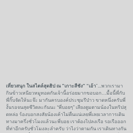
เที่ยวสนุก ในสไตล์สุดฮิป ณ "เกาะสีชัง"
“เอ้า
"...พวกเรามา
กินข้าวเหนียวหมูทอดกันเจ้านี้อร่อยมากขอบอก…มื้อนี้พี่กับ
พี่กิ๊บจัดให้นะจ๊ะ มากันครบองค์ประชุมรึป่าว ขาดหนึ่งครับพี่
งั้นรอจนสุดชีวิตละกันนะ “พี่บอยๆ” เสียงตูมตามน้องในทริปสุ
ดหล่อ ร้องบอกสงสัยน้องเค้าไม่ตื่นแน่เลยพี่เลยเวลาการเดิน
ทางมาครึ่งชั่วโมงแล้วนะพี่บอย เราต้องไปลงเรือ รอเรือออก
ที่ท่าอีกครับชั่วโมงละลำครับ ว่าไงว่าตามกัน เราเดินทางกัน