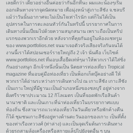
เลยดีกว่า เดี๋ยวอย่างอื่นค่อยว่ากันอีกทีนะ ผมและน้องๆเริ่ม
ออกเดินทางจากจุดนัดหมาย เพื่อมุ่งหน้าสู่เกาะสีชัง จ.ชลบรี
แม้ว่าวันนั้นอากาศจะไม่เป็นใจเท่าไรนัก แต่ก็ไม่ได้เป็น
อุปสรรคในการตะลอนทัวร์กันในทริปนี้ บรรยากาศในการ
เดินทางนั้นเปี่ยมไปด้วยความสนุกสนาน เพราะถือเป็นทริป
แรกของพวกเราอีกด้วย หลังจากที่คุยกันอยู่ในห้องแชทรูม
ของ www.portfolios.net จนมาเจอตัวจริงเสียงจริงกันจนได้
งานนี้เราได้สปอนเซอร์รายใหญ่ถึง 2 เจ้า นั่นคือ เว็บไซค์
www.portfolios.net ที่มอบเสื้อยืดเท่ห์ๆมาให้พวกเราได้ใส่ซิ่ง
กันอย่างสนุก อีกเจ้าหนึ่งนั้นเป็น นิตยสารท่องเที่ยว Tropical
magazine ที่มอบคู่มือท่องเที่ยว เป็นพ็อกเก็ตบุ๊คอย่างดี ให้
พวกเราได้อ่านระหว่างการเดินทางไป ณ เกาะสีชัง เกาะสีชัง
เป็นเกาะใหญ่ที่มีฐานะเป็นอำเภอหนึ่งของชลบุรี อยู่ห่างจาก
ฝั่งศรีราชาประมาณ 12 กิโลเมตร เป็นที่จอดพักเรือสินค้า
นานาชาติ และเป็นเกาะที่น่าท่องเที่ยวในบรรยากาศแบบ
ท้องถิ่น ซึ่งสามารถแวะท่องเที่ยวในวันเดียวหรือพักค้างคืน
ก็ได้ ชุมชนเกาะสีชังอยู่ทางด้านตะวันออกของเกาะ เป็นที่ตั้ง
ของท่าเรือเทววงศ์ (ท่าล่าง) และเป็นจุดเริ่มต้นการเดินทาง
ด้วยรถสามล้อเครื่องหรือสกายแล็ปไปยังจุดอื่น ๆ บน