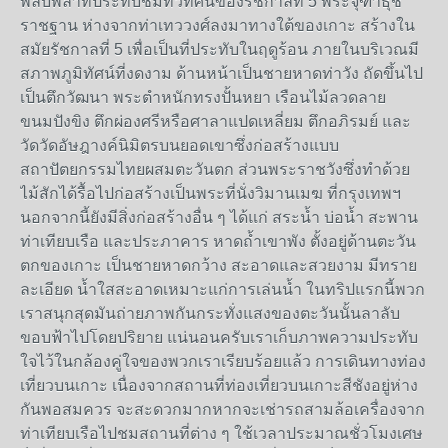
พลับพลาที่ประทับชมทิวทัศน์ของรัชกาลที่ 5 พระจุฑาธุช
ราชฐาน ห่างจากท่าเทววงศ์ลงมาทางใต้ของเกาะ สร้างใน
สมัยรัชกาลที่ 5 เพื่อเป็นที่ประทับในฤดูร้อน ภายในบริเวณมี
สภาพภูมิทัศน์ที่งดงาม ด้านหน้าเป็นชายหาดท่าวัง ถัดขึ้นไป
เป็นตึกวัฒนา พระตำหนักทรงปั้นหยา เรือนไม้ลวดลาย
ขนมปังขิง ตึกผ่องศรีหรือศาลาแปดเหลี่ยม ตึกอภิรมย์ และ
วัดวัดอัษฎางค์นิมิตรบนยอดเขาซึ่งก่อสร้างแบบ
สถาปัตยกรรมไทยผสมตะวันตก ส่วนพระราชวังซึ่งทำด้วย
ไม้สักได้รื้อไปก่อสร้างเป็นพระที่นั่งวิมานเมฆ ที่กรุงเทพฯ
นอกจากนี้ยังมีสิ่งก่อสร้างอื่น ๆ ได้แก่ สระน้ำ บ่อน้ำ สะพาน
ท่าเทียบเรือ และประภาคาร หาดถ้ำเขาพัง ตั้งอยู่ด้านตะวัน
ตกของเกาะ เป็นชายหาดกว้าง สะอาดและสวยงาม มีทราย
ละเอียด น้ำใสสะอาดเหมาะแก่การเล่นน้ำ ในทริปแรกนี้พวก
เราสนุกสุดมันถ่ายภาพกันกระทั่งแสงของตะวันนั้นลาลับ
ขอบฟ้าไปโดยปริยาย แน่นอนครับเราเก็บภาพความประทับ
ใจไว้ในกล้องคู่ใจของพวกเราเรียบร้อยแล้ว การเดินทางท่อง
เที่ยวบนเกาะ เนื่องจากสถานที่ท่องเที่ยวบนเกาะสีชังอยู่ห่าง
กันพอสมควร จะสะดวกมากหากจะเช่ารถสามล้อเครื่องจาก
ท่าเทียบเรือไปชมสถานที่ต่าง ๆ ใช้เวลาประมาณชั่วโมงเศษ