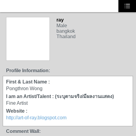
ray
Male
bangkok
Thailand
Profile Information:
First & Last Name :
Pongthron Wong
I am an Artist/Talent : (ระบุตามจริง/มีผลงานแสดง)
Fine Artist
Website :
http://art-of-ray.blogspot.com
Comment Wall: