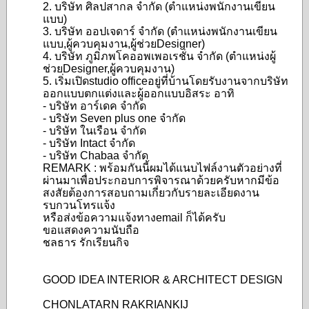
2. บริษัท ศิลปสากล จำกัด (ตำแหน่งพนักงานเขียน
แบบ)
3. บริษัท ออปเจดาร์ จำกัด (ตำแหน่งพนักงานเขียน
แบบ,ผู้ควบคุมงาน,ผู้ช่วยDesigner)
4. บริษัท ภูมิภพโคออพเพอเรชั่น จำกัด (ตำแหน่งผู้
ช่วยDesigner,ผู้ควบคุมงาน)
5. เริ่มเปิดstudio officeอยู่ที่บ้านโดยรับงานจากบริษัท
ออกแบบตกแต่งและผู้ออกแบบอิสระ อาทิ
- บริษัท อาร์เดค จำกัด
- บริษัท Seven plus one จำกัด
- บริษัท ในเรือน จำกัด
- บริษัท Intact จำกัด
- บริษัท Chabaa จำกัด
REMARK : พร้อมกันนี้ผมได้แนบไฟล์งานตัวอย่างที่
ผ่านมาเพื่อประกอบการพิจารณาด้วยครับหากมีข้อ
สงสัยต้องการสอบถามเกี่ยวกับรายละเอียดงาน
รบกวนโทรแจ้ง
หรือส่งข้อความแจ้งทางemail ก็ได้ครับ
ขอแสดงความนับถือ
ชลธาร รักเรียนกิจ
GOOD IDEA INTERIOR & ARCHITECT DESIGN
CHONLATARN RAKRIANKIJ