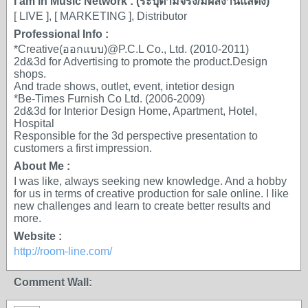
I am in Music Network : (ระบุตามจริง/มีผลงานแสดง)
[ LIVE ], [ MARKETING ], Distributor
Professional Info :
*Creative(ออกแบบ)@P.C.L Co., Ltd. (2010-2011)
2d&3d for Advertising to promote the product.Design
shops.
And trade shows, outlet, event, intetior design
*Be-Times Furnish Co Ltd. (2006-2009)
2d&3d for Interior Design Home, Apartment, Hotel,
Hospital
Responsible for the 3d perspective presentation to
customers a first impression.
About Me :
I was like, always seeking new knowledge. And a hobby
for us in terms of creative production for sale online. I like
new challenges and learn to create better results and
more.
Website :
http://room-line.com/
Comment Wall: