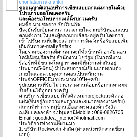
chonlatarn rakriankij
ขออนุญาติเสนอบริการเขียนแบบตกแต่งภายในด้วย
โปรแกรมออโตแคดครับ
และต้องขอโทษหากเมล์นี้รบกวนครับ
ผมชื่อ นายชลธาร รักเรียนกิจ
ปัจจุบันรับเขียนงานตกแต่งภายในจากบริษัทออกแบบ
ตกแต่งภายในและผู้ออกแบบอิสระอยู่ครับ โดยการ
เข้าไปรับงานที่officeแล้วทำการจัดส่งหรือรับแบบเพิ่ม
เติมกันทางe-mailหรือfax
โดยรวมของงานที่ผ่านมาจะมีทั้ง บ้านพักอาศัย,คอน
โดมีเนียม,รีสอร์ท,สำนักงาน,โชว์รูม (ในกรณีงาน
รีสอร์ทที่มีขนาดใหญ่ ทางผมมีทีมงานทำกันอยู่
ประมาณ5-6คน) มีประสบการณ์เขียนแบบตกแต่ง
ภายในและควบคุมงานตอนเป็นพนักงาน
ประจำOFFICEมาประมาณ10ปี++ครับ
รูปแบบงานที่รับ ไม่ว่าขนาดงานน้อยหรือมากทางผม
รับเขียนได้ทุกอย่างครับ
ค่าบริการเขียนแบบ มีทั้งคิดเหมาprojectและคิดต่อ
แผ่น(ขึ้นอยู่กับความสะดวกและขนาดของงานครับ)
สถานที่ทำการ หมู่บ้านเอื้ออาทรคลองห้า รังสิต
ถ.เลียบคลองห้า จ.ปทุมธานีMobile : 089-0826705
Email : goodidea_interior@hotmail.com
ประวัติการทำงานที่ผ่านมา
1. บริษัท Rockworth จำกัด (ตำแหน่งพนักงานเขียน
แบบ)