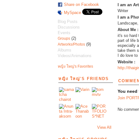
Share on Facebook
I am an Art
Writer
MySpace
I am a Phot
Blog Posts
Landscape, 
Discussions
About Me :
Events
it's so hard
(2)
Groups
part of life 
(9)
Artworks/Photos
especially a
Albums
take them 
I do love to
Videos/Animations
Website :
หญิง ใหญ่'s Favorites
http://thaig
หญิง ใหญ่'S FRIENDS
COMMEN
You need
Join PORT
No comment
View All