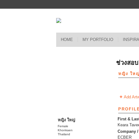
HOME
MY PORTFOLIO
INSPIR
ช่วงสอบ
หญิง ให
Add Artw
PROFIL
First & Las
หญิง ใหญ่
Keara Tave
Female
Khonkaen
Company / 
Thailand
ECBER