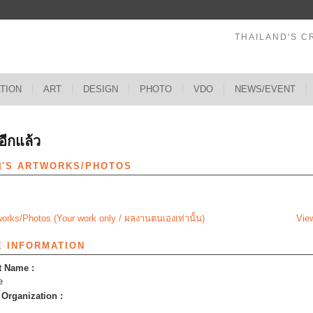
THAILAND'S C
ATION
ART
DESIGN
PHOTO
VDO
NEWS/EVENT
อีกแล้ว
ญ่'S ARTWORKS/PHOTOS
orks/Photos (Your work only / ผลงานตนเองเท่านั้น)
View
E INFORMATION
t Name :
e
Organization :