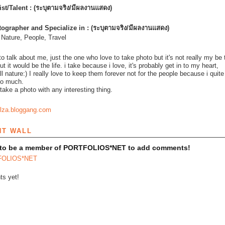
ist/Talent : (ระบุตามจริง/มีผลงานแสดง)
ographer and Specialize in : (ระบุตามจริง/มีผลงานแสดง)
Nature, People, Travel
 to talk about me, just the one who love to take photo but it's not really my be 
but it would be the life. i take because i love, it's probably get in to my heart,
ll nature:) I really love to keep them forever not for the people because i quite
so much.
 take a photo with any interesting thing.
irlza.bloggang.com
T WALL
 to be a member of PORTFOLIOS*NET to add comments!
FOLIOS*NET
s yet!