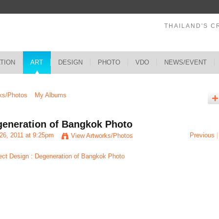
THAILAND'S C
ATION
ART
DESIGN
PHOTO
VDO
NEWS/EVENT
ks/Photos
My Albums
generation of Bangkok Photo
26, 2011 at 9:25pm
Previous
|
View Artworks/Photos