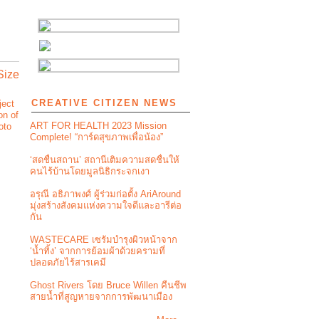
Size
CREATIVE CITIZEN NEWS
ject
on of
ART FOR HEALTH 2023 Mission
oto
Complete! “การ์ดสุขภาพเพื่อน้อง”
‘สดชื่นสถาน’ สถานีเติมความสดชื่นให้
คนไร้บ้านโดยมูลนิธิกระจกเงา
อรุณี อธิภาพงศ์ ผู้ร่วมก่อตั้ง AriAround
มุ่งสร้างสังคมแห่งความใจดีและอารีต่อ
กัน
WASTECARE เซรัมบำรุงผิวหน้าจาก
‘น้ำทิ้ง’ จากการย้อมผ้าด้วยครามที่
ปลอดภัยไร้สารเคมี
Ghost Rivers โดย Bruce Willen คืนชีพ
สายน้ำที่สูญหายจากการพัฒนาเมือง