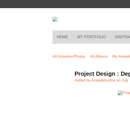
HOME
MY PORTFOLIO
INSPIR
All Artworks/Photos
All Albums
My Artwor
Project Design : De
Added by
Azawarityotha
on July 