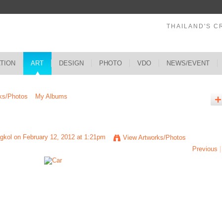
THAILAND'S C
ATION
ART
DESIGN
PHOTO
VDO
NEWS/EVENT
ks/Photos
My Albums
gkol
on February 12, 2012 at 1:21pm
View Artworks/Photos
Previous
|