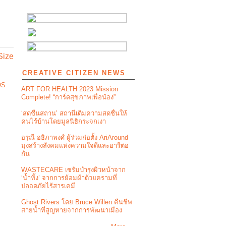
Size
CREATIVE CITIZEN NEWS
OS
ART FOR HEALTH 2023 Mission
Complete! “การ์ดสุขภาพเพื่อน้อง”
‘สดชื่นสถาน’ สถานีเติมความสดชื่นให้
คนไร้บ้านโดยมูลนิธิกระจกเงา
อรุณี อธิภาพงศ์ ผู้ร่วมก่อตั้ง AriAround
มุ่งสร้างสังคมแห่งความใจดีและอารีต่อ
กัน
WASTECARE เซรัมบำรุงผิวหน้าจาก
‘น้ำทิ้ง’ จากการย้อมผ้าด้วยครามที่
ปลอดภัยไร้สารเคมี
Ghost Rivers โดย Bruce Willen คืนชีพ
สายน้ำที่สูญหายจากการพัฒนาเมือง