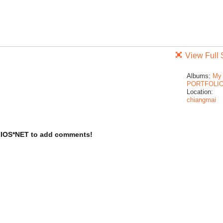
View Full 
Albums:
My
PORTFOLI
Location:
chiangmai
LIOS*NET to add comments!