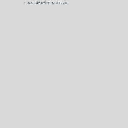
งานภาพพิมพ์+คอลลาจค่ะ