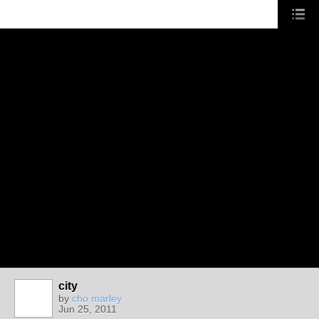
city
by
cho marley
Jun 25, 2011