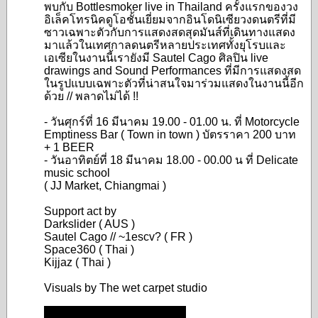
พบกับ Bottlesmoker live in Thailand ครั้งแรกของวง
อิเล็คโทรนิคด
ูโอชั้นเยี่ยมจากอินโดนิเซี
ยวงดนตรีที่มี
ซาวเฉพาะตัวกั
บการแสดงสดสุดมันส์ที่เดินท
างแสดง
มาแล้วในเทศกาลดนตรีห
ลายประเทศทั้งยุโรบและ
เอเซี
ยในงานนี้เรายังมี Sautel Cago ศิลปิน live
drawings and Sound Performances ที่มีการแสดงสด
ในรูปแบบเฉพา
ะตัวที่น่าสนใจมาร่วมแสดงใน
งานนี้อีก
ด้วย // พลาดไม่ได้ !!
- วันศุกร์ที่ 16 มีนาคม 19.00 - 01.00 น. ที่ Motorcycle
Emptiness Bar ( Town in town ) บัตรราคา 200 บาท
+ 1 BEER
- วันอาทิตย์ที่ 18 มีนาคม 18.00 - 00.00 น ที่ Delicate
music school
( JJ Market, Chiangmai )
Support act by
Darkslider ( AUS )
Sautel Cago // ~1escv? ( FR )
Space360 ( Thai )
Kijjaz ( Thai )
Visuals by The wet carpet studio