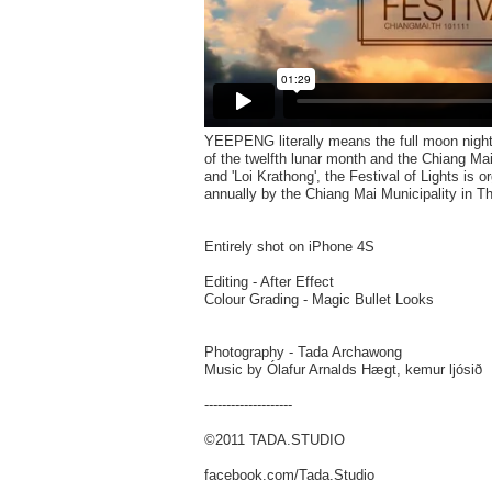
YEEPENG literally means the full moon nigh
of the twelfth lunar month and the Chiang Mai
and 'Loi Krathong', the Festival of Lights is o
annually by the Chiang Mai Municipality in Th
Entirely shot on iPhone 4S
Editing - After Effect
Colour Grading - Magic Bullet Looks
Photography - Tada Archawong
Music by Ólafur Arnalds Hægt, kemur ljósið
--------------------
©2011 TADA.STUDIO
facebook.com/Tada.Studio