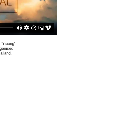
t
 'Yipeng'
rganised
ailand.