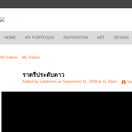
HOME
MY PORTFOLIO
INSPIRATION
ART
DESIGN
All Videos
My Videos
ราตรีประดับดาว
Added by
salahtoon
on September 11, 2009 at 11:26pm
Vi