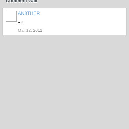
Comment Wall:
AN8THER
^ ^
Mar 12, 2012