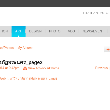
THAILAND'S C
ATION
ART
DESIGN
PHOTO
VDO
NEWS/EVENT
ks/Photos
My Albums
ชภัฏพระนคร_page2
014 at 9:42pm
Previous
|
View Artworks/Photos