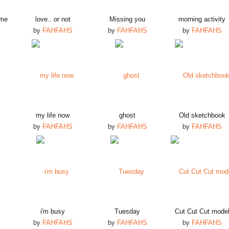
ome
love.. or not
Missing you
morning activity
by
FAHFAHS
by
FAHFAHS
by
FAHFAHS
my life now
ghost
Old sketchbook
by
FAHFAHS
by
FAHFAHS
by
FAHFAHS
i'm busy
Tuesday
Cut Cut Cut mode
by
FAHFAHS
by
FAHFAHS
by
FAHFAHS