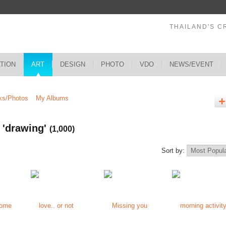
THAILAND'S C
ATION
ART
DESIGN
PHOTO
VDO
NEWS/EVENT
ks/Photos
My Albums
 'drawing'
(1,000)
Sort by: