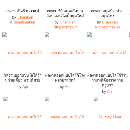
cover_เปิดร้านกาแฟ.
cover_50-อมตะนิทาน
cover_หยุดป่วยด้วย
อีสป-สอนใจเด็กยุคใหม่
สมุนไพร
by
Chanikan
Kittipadimakun
by
Chanikan
by
Chanikan
Kittipadimakun
Kittipadimakun
ผลงานออกแบบโลโก้ร้า
ผลงานออกแบบโลโก้โรง
ผลงานออกแบบโลโก้ร้าน
นก๋วยเตี๋ยวเฟรนด์ชาย
พยาบาลสัตว์
กาแฟที่ต้องารความ
หรูหรา
by
Api
by
Api
by
Api