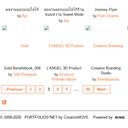
ผลงานออกแบบโลโก้
ผลงานออกแบบโลโก้ร้าน
Journey Flyer
ขนมหวาน Sweet Mode
by
Api
by
Paih Onarrie
by
Api
Gold Benefitbook_008
L'ANGEL 3D Product
Creative Branding
Studio
by
Sithi Panpipat
by
Arunvich
Phithakchatsin
by
Brandspaced
‹ Previous
1
2
3
4
5
…
50
Next ›
© 2009-2026 PORTFOLIOS*NET by
CreativeMOVE
. Powered by